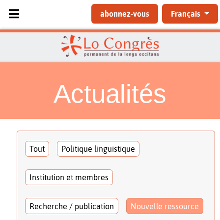
Sélectionnez votre langue
abonnez-vous
Français
Actualités
Tout
Politique linguistique
Institution et membres
Recherche / publication
Nouvelle ressource