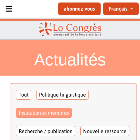
Sélectionnez votre langue
abonnez-vous
Français
Actualités
Tout
Politique linguistique
Institution et membres
Recherche / publication
Nouvelle ressource