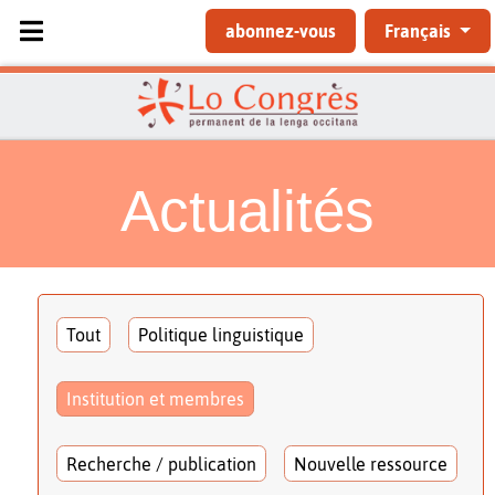
Sélectionnez votre langue
abonnez-vous
Français
Actualités
Tout
Politique linguistique
Institution et membres
Recherche / publication
Nouvelle ressource