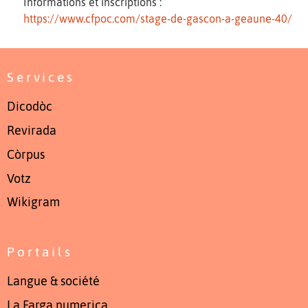
Informations et inscriptions :
https://www.cfpoc.com/stage-de-gascon-a-geaune-40/
Services
Dicodòc
Revirada
Còrpus
Votz
Wikigram
Portails
Langue & société
La Farga numerica