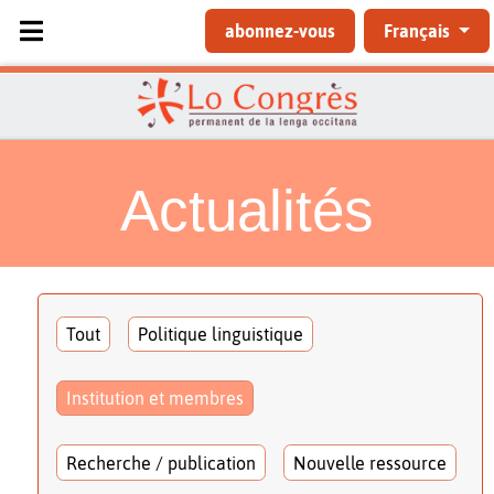
Sélectionnez votre langue
abonnez-vous
Français
Actualités
Tout
Politique linguistique
Institution et membres
Recherche / publication
Nouvelle ressource