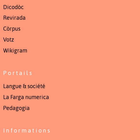
Dicodòc
Revirada
Còrpus
Votz
Wikigram
Portails
Langue & société
La Farga numerica
Pedagogia
Informations