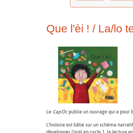
Que l'èi ! / La/lo ten
Le
Cap'Òc
publie un ouvrage qui a pour bu
L'histoire est bâtie sur un schéma narrat
développer l'oral en cycle 1, la lecture e