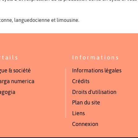
asconne, languedocienne et limousine.
rtails
Informations
ue & société
Informations légales
arga numerica
Crédits
agogia
Droits d'utilisation
Plan du site
Liens
Connexion