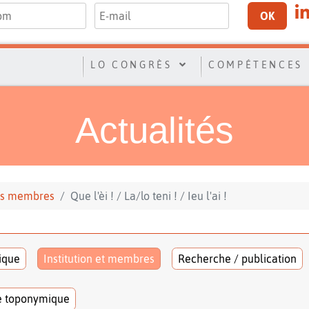
OK
LO CONGRÈS
COMPÉTENCES
Actualités
 ses membres
Que l'èi ! / La/lo teni ! / Ieu l'ai !
tique
Institution et membres
Recherche / publication
e toponymique