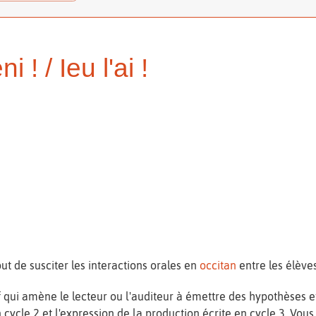
i ! / Ieu l'ai !
t de susciter les interactions orales en
occitan
entre les élèves
if qui amène le lecteur ou l'auditeur à émettre des hypothèses 
n cycle 2 et l'expression de la production écrite en cycle 3. Vo