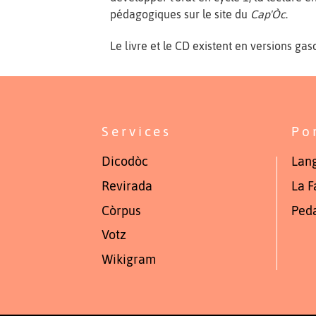
pédagogiques sur le site du
Cap'Òc
.
Le livre et le CD existent en versions g
Services
Po
Dicodòc
Lang
Revirada
La F
Còrpus
Ped
Votz
Wikigram