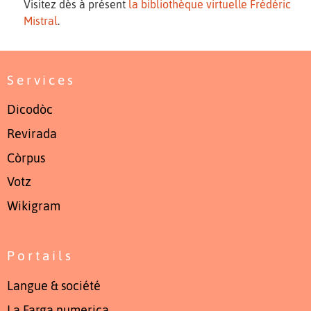
Visitez dès à présent
la bibliothèque virtuelle Frédéric
Mistral
.
Services
Dicodòc
Revirada
Còrpus
Votz
Wikigram
Portails
Langue & société
La Farga numerica