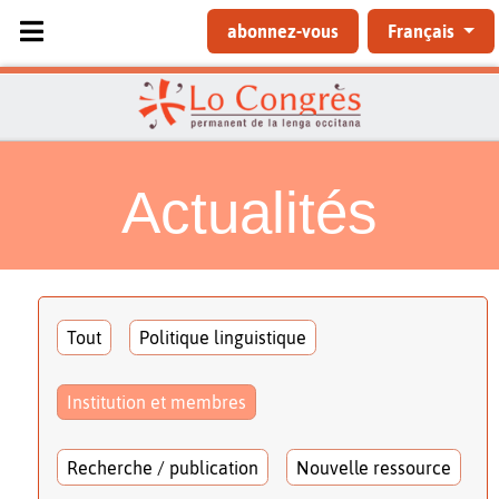
Sélectionnez votre langue
abonnez-vous
Français
Actualités
Tout
Politique linguistique
Institution et membres
Recherche / publication
Nouvelle ressource