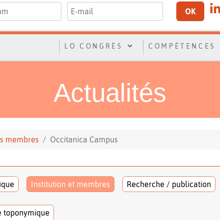
OK
LO CONGRÈS
COMPÉTENCES
Actualités
 ses membres
Occitanica Campus
tique
Institution et membres
Recherche / publication
e toponymique