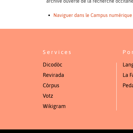
archive ouverte de la recherche occitane
Naviguer dans le Campus numérique
Services
Po
Dicodòc
Lang
Revirada
La F
Còrpus
Ped
Votz
Wikigram