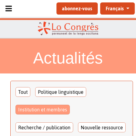
Sélectionnez votre langue
abonnez-vous
Français
Actualités
Tout
Politique linguistique
Institution et membres
Recherche / publication
Nouvelle ressource