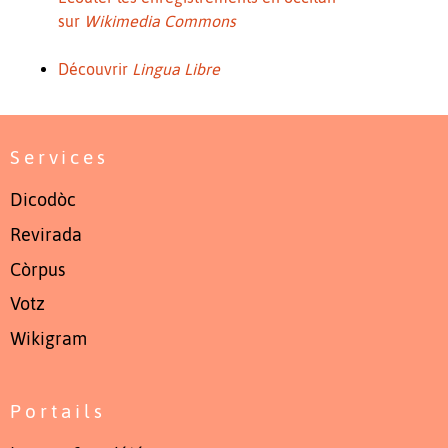
sur
Wikimedia Commons
Découvrir
Lingua Libre
Services
Dicodòc
Revirada
Còrpus
Votz
Wikigram
Portails