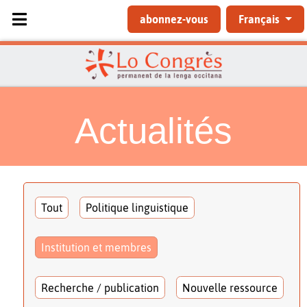
Sélectionnez votre langue
abonnez-vous
Français
Actualités
Tout
Politique linguistique
Institution et membres
Recherche / publication
Nouvelle ressource