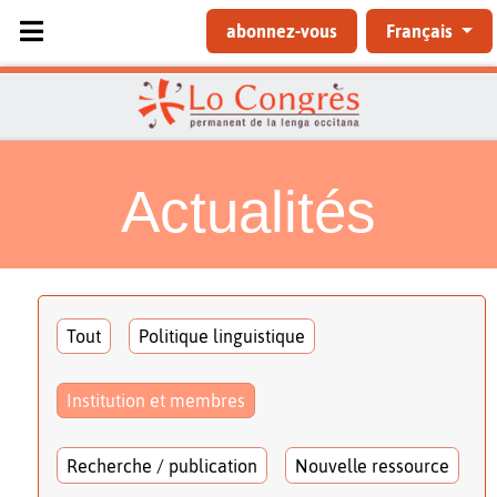
Sélectionnez votre langue
abonnez-vous
Français
Actualités
Tout
Politique linguistique
Institution et membres
Recherche / publication
Nouvelle ressource