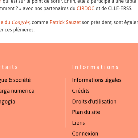
n
qui est sur le point de sortir. Enfin, elle a participé à une table
comment ? » avec nos partenaires du
CIRDOC
et de CLLE-ERSS.
que du
Congrès
, comme
Patrick Sauzet
son président, sont égale
ences plénières.
rtails
Informations
ue & société
Informations légales
arga numerica
Crédits
agogia
Droits d'utilisation
Plan du site
Liens
Connexion