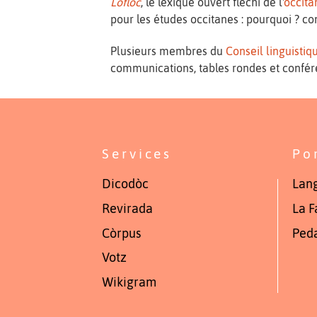
Loflòc
, le lexique ouvert fléchi de l'
occita
pour les études occitanes : pourquoi ? 
Plusieurs membres du
Conseil linguisti
communications, tables rondes et confér
Services
Po
Dicodòc
Lang
Revirada
La F
Còrpus
Ped
Votz
Wikigram