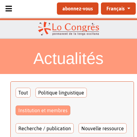
Sélectionnez votre langue
abonnez-vous
Français
Actualités
Tout
Politique linguistique
Institution et membres
Recherche / publication
Nouvelle ressource