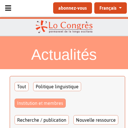
Sélectionnez votre langue
abonnez-vous
Français
Actualités
Tout
Politique linguistique
Institution et membres
Recherche / publication
Nouvelle ressource