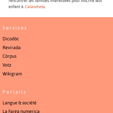
rencontrer les familles intéressées pour inscrire leur
enfant à
Calandreta
.
Services
Dicodòc
Revirada
Còrpus
Votz
Wikigram
Portails
Langue & société
La Farga numerica