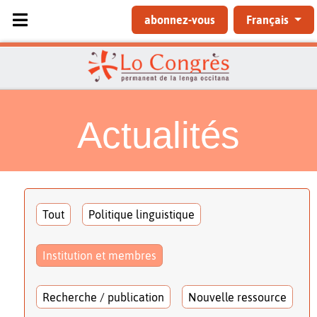
Sélectionnez votre langue
abonnez-vous
Français
Actualités
Tout
Politique linguistique
Institution et membres
Recherche / publication
Nouvelle ressource