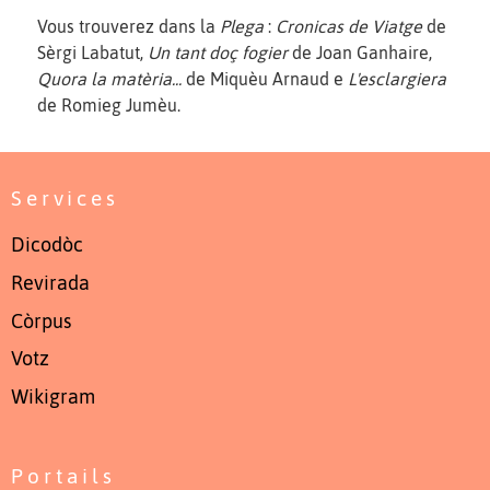
Vous trouverez dans la
Plega
:
Cronicas de Viatge
de
Sèrgi Labatut,
Un tant doç fogier
de Joan Ganhaire,
Quora la matèria...
de Miquèu Arnaud e
L'esclargiera
de Romieg Jumèu.
Services
Dicodòc
Revirada
Còrpus
Votz
Wikigram
Portails