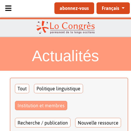
Sélectionnez votre langue
abonnez-vous
Français
Actualités
Tout
Politique linguistique
Institution et membres
Recherche / publication
Nouvelle ressource