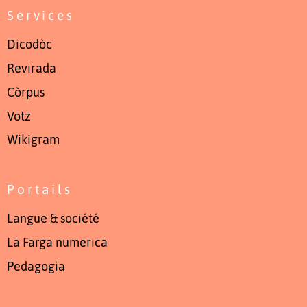
Services
Dicodòc
Revirada
Còrpus
Votz
Wikigram
Portails
Langue & société
La Farga numerica
Pedagogia