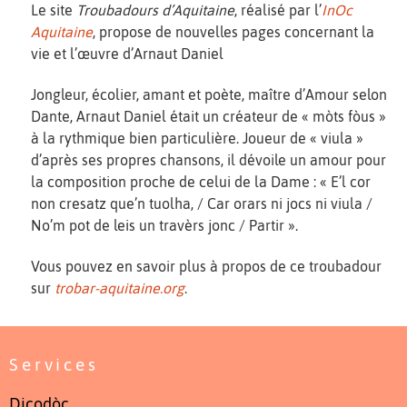
Le site
Troubadours d’Aquitaine
, réalisé par l’
InOc
Aquitaine
, propose de nouvelles pages concernant la
vie et l’œuvre d’Arnaut Daniel
Jongleur, écolier, amant et poète, maître d’Amour selon
Dante, Arnaut Daniel était un créateur de « mòts fòus »
à la rythmique bien particulière. Joueur de « viula »
d’après ses propres chansons, il dévoile un amour pour
la composition proche de celui de la Dame : « E’l cor
non cresatz que’n tuolha, / Car orars ni jocs ni viula /
No’m pot de leis un travèrs jonc / Partir ».
Vous pouvez en savoir plus à propos de ce troubadour
sur
trobar-aquitaine.org
.
Services
Dicodòc