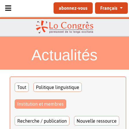
Sélectionnez votre langue
abonnez-vous
Français
Actualités
Tout
Politique linguistique
Institution et membres
Recherche / publication
Nouvelle ressource