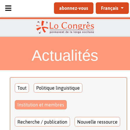
Sélectionnez votre langue
abonnez-vous
Français
Actualités
Tout
Politique linguistique
Institution et membres
Recherche / publication
Nouvelle ressource