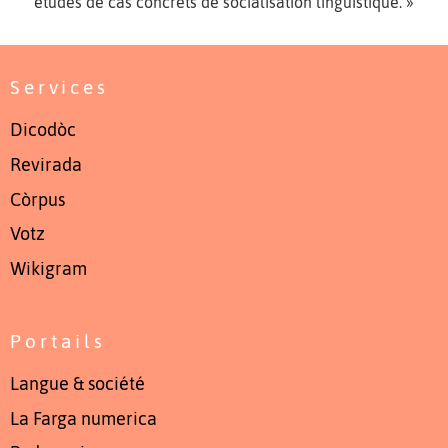
études de cas concrets de socialisation linguistique. »
Services
Dicodòc
Revirada
Còrpus
Votz
Wikigram
Portails
Langue & société
La Farga numerica