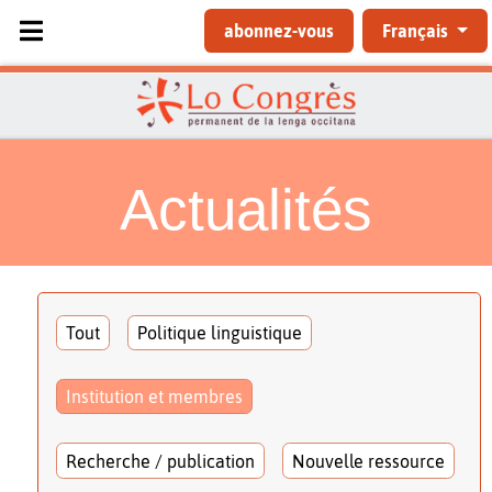
Sélectionnez votre langue
abonnez-vous
Français
Actualités
Tout
Politique linguistique
Institution et membres
Recherche / publication
Nouvelle ressource