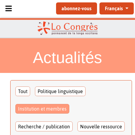
Sélectionnez votre langue
abonnez-vous
Français
Actualités
Tout
Politique linguistique
Institution et membres
Recherche / publication
Nouvelle ressource