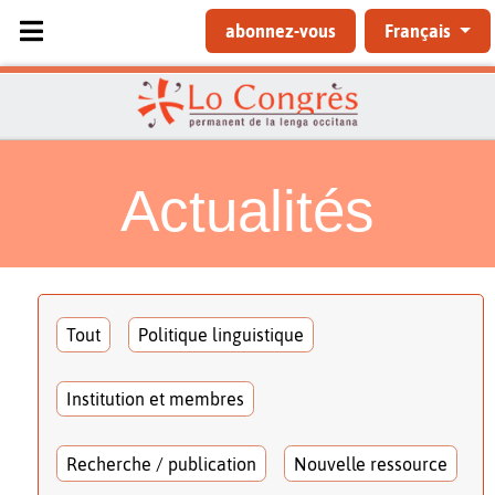
Sélectionnez votre langue
abonnez-vous
Français
Actualités
Tout
Politique linguistique
Institution et membres
Recherche / publication
Nouvelle ressource