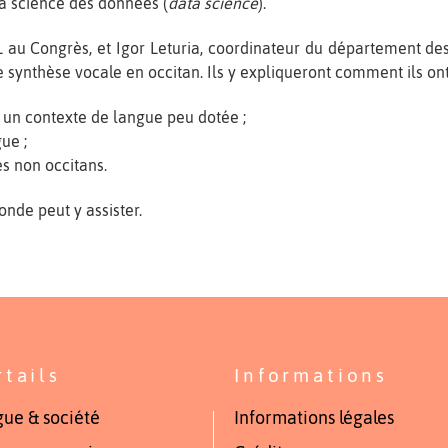
 la science des données (
data science
).
L au Congrès, et Igor Leturia, coordinateur du département des
 synthèse vocale en occitan. Ils y expliqueront comment ils ont 
ns un contexte de langue peu dotée ;
ue ;
s non occitans.
onde peut y assister.
rtails
Informations
ue & société
Informations légales