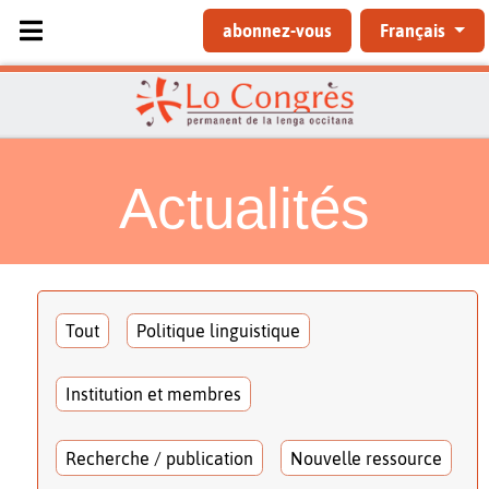
Sélectionnez votre langue
abonnez-vous
Français
Actualités
Tout
Politique linguistique
Institution et membres
Recherche / publication
Nouvelle ressource