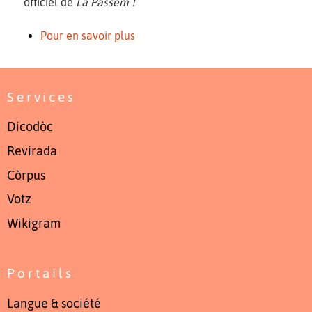
officiel de
La Passem !
Pour en savoir plus
Services
Dicodòc
Revirada
Còrpus
Votz
Wikigram
Portails
Langue & société