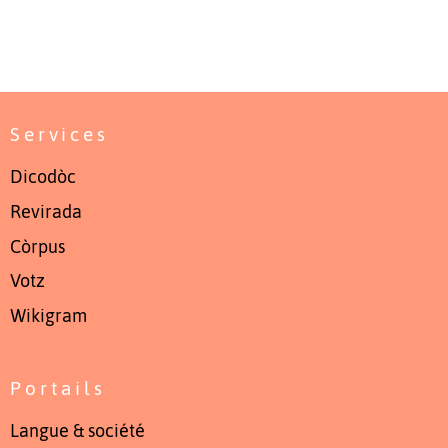
Services
Dicodòc
Revirada
Còrpus
Votz
Wikigram
Portails
Langue & société