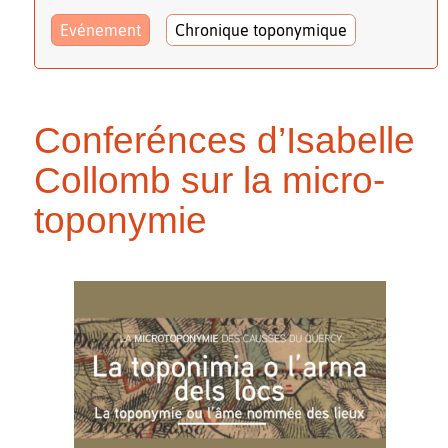
Evénement
Chronique toponymique
Conferénces d’Isabelle
Collomb sur la micro-
toponymie