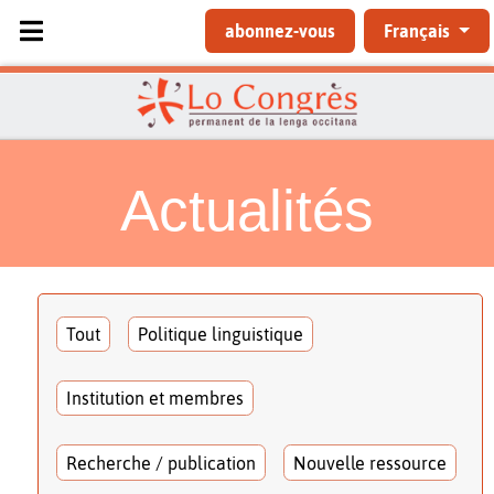
Sélectionnez votre langue
abonnez-vous
Français
Actualités
Tout
Politique linguistique
Institution et membres
Recherche / publication
Nouvelle ressource