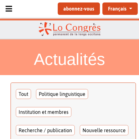
Sélectionnez votre langue
abonnez-vous
Français
Actualités
Tout
Politique linguistique
Institution et membres
Recherche / publication
Nouvelle ressource