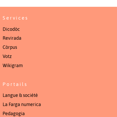
Services
Dicodòc
Revirada
Còrpus
Votz
Wikigram
Portails
Langue & société
La Farga numerica
Pedagogia