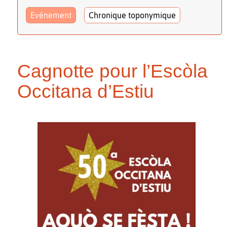
Evénement
Chronique toponymique
Cagnotte pour l’Escòla
Occitana d’Estiu