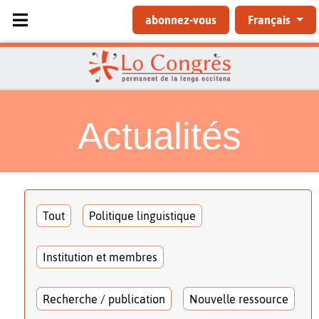
Sélectionnez votre langue
abonnez-vous
Français
Actualités
Tout
Politique linguistique
Institution et membres
Recherche / publication
Nouvelle ressource