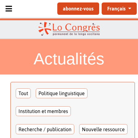
Sélectionnez votre langue
abonnez-vous
Français
Actualités
Tout
Politique linguistique
Institution et membres
Recherche / publication
Nouvelle ressource