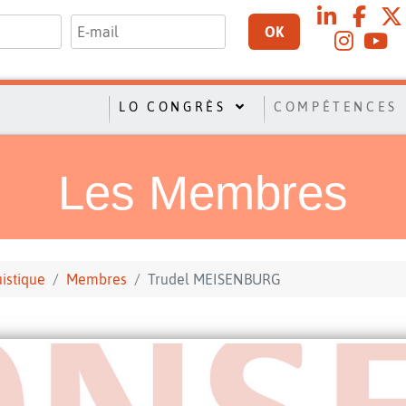
OK
LO CONGRÈS
COMPÉTENCES
Les Membres
uistique
Membres
Trudel MEISENBURG