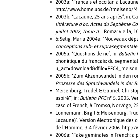
2003a: “Français et occitan à Lacaune”
http://www.home.uos.de/tmeisenb/M
2003b: “Lacaune, 25 ans après”, in: Ca
littérature d’oc. Actes du Septième C
juillet 2002, Tome II
. - Roma: viella
& Selig, Maria 2004a: “Nouveaux départ
conceptions sub- et suprasegmentale
2005a: “Questions de ne”, in:
Bulletin
phonétique du français: du segmental
u_act=download&dfile=PFC4_meisenb
2005b: “Zum Akzentwandel in den roma
Prozesse des Sprachwandels in der 
Meisenburg, Trudel & Gabriel, Christop
aspiré’”, in:
Bulletin PFC
n° 5, 2005. Ve
case of French, à Tromsø, Norvège, 
Lonnemann, Birgit & Meisenburg, Trude
Lacaune)”. Version électronique des 
de l'Homme, 3-4 février 2006. http
2006a: “Fake geminates in French: a p