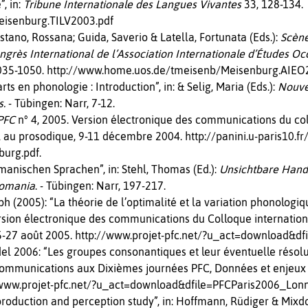
, in:
Tribune Internationale des Langues Vivantes
33, 128-134.
eisenburg.TILV2003.pdf
stano, Rossana; Guida, Saverio & Latella, Fortunata (Eds.):
Scène
ongrès International de l’Association Internationale d’Études O
, 1035-1050. http://www.home.uos.de/tmeisenb/Meisenburg.AIEO
s en phonologie : Introduction”, in: & Selig, Maria (Eds.):
Nouve
s.
- Tübingen: Narr, 7-12.
 PFC
n° 4, 2005. Version électronique des communications du col
 au prosodique, 9-11 décembre 2004. http://panini.u-paris10.fr
urg.pdf.
nischen Sprachen”, in: Stehl, Thomas (Ed.):
Unsichtbare Hand
Romania
. - Tübingen: Narr, 197-217.
h (2005): “La théorie de l’optimalité et la variation phonologiq
rsion électronique des communications du Colloque internation
25-27 août 2005. http://www.projet-pfc.net/?u_act=download&d
l 2006: “Les groupes consonantiques et leur éventuelle résolut
communications aux Dixièmes journées PFC, Données et enjeux 
://www.projet-pfc.net/?u_act=download&dfile=PFCParis2006_L
roduction and perception study”, in: Hoffmann, Rüdiger & Mixdor