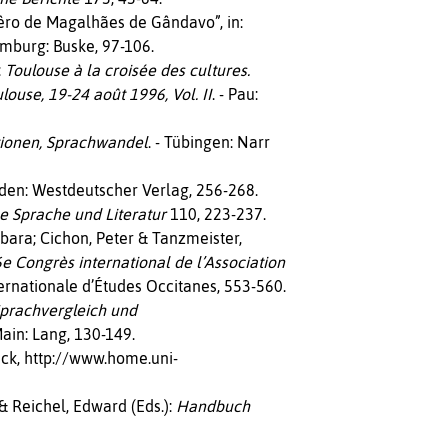
ro de Magalhães de Gândavo”, in:
amburg: Buske, 97-106.
:
Toulouse à la croisée des cultures.
louse, 19-24 août 1996, Vol. II
. - Pau:
tionen, Sprachwandel
. - Tübingen: Narr
aden: Westdeutscher Verlag, 256-268.
he Sprache und Literatur
110, 223-237.
rbara; Cichon, Peter & Tanzmeister,
6e Congrès international de l’Association
ternationale d’Études Occitanes, 553-560.
prachvergleich und
Main: Lang, 130-149.
ück, http://www.home.uni-
& Reichel, Edward (Eds.):
Handbuch