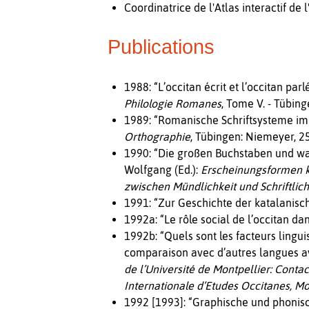
Coordinatrice de l'Atlas interactif de
Publications
1988: “L’occitan écrit et l’occitan parl
Philologie Romanes
, Tome V. - Tübin
1989: “Romanische Schriftsysteme im V
Orthographie
, Tübingen: Niemeyer, 2
1990: “Die großen Buchstaben und was
Wolfgang (Ed.):
Erscheinungsformen k
zwischen Mündlichkeit und Schriftlich
1991: “Zur Geschichte der katalanisc
1992a: “Le rôle social de l’occitan 
1992b: “Quels sont les facteurs lingu
comparaison avec d’autres langues aya
de l’Université de Montpellier: Contac
Internationale d’Etudes Occitanes, Mo
1992 [1993]: “Graphische und phonisc