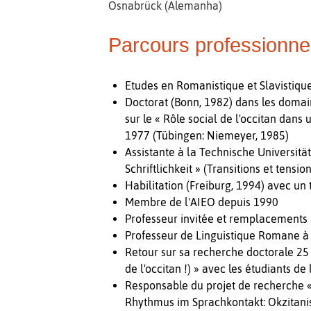
Osnabrück (Alemanha)
Parcours professionne
Etudes en Romanistique et Slavistique
Doctorat (Bonn, 1982) dans les domain
sur le « Rôle social de l'occitan dan
1977 (Tübingen: Niemeyer, 1985)
Assistante à la Technische Universit
Schriftlichkeit » (Transitions et tension
Habilitation (Freiburg, 1994) avec un
Membre de l'AIEO depuis 1990
Professeur invitée et remplacements à 
Professeur de Linguistique Romane à 
Retour sur sa recherche doctorale 25 a
de l'occitan !) » avec les étudiants de
Responsable du projet de recherche « 
Rhythmus im Sprachkontakt: Okzitanisc