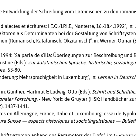
ie Entwicklung der Schreibung vom Lateinischen zu den romani
lectes et écritures: I.E.O./I.P.I.E., Nanterre, 16.-18.4.1992”, in:
Z
aktoren als Determinanten bei der Gestaltung von Schriftsyste
en (Rumänisch, Katalanisch, Okzitanisch)”, in: Werner, Otmar (E
1994: “Sa parla de s’illa: Überlegungen zur Beschreibung und B
istine (Eds.):
Zur katalanischen Sprache: historische, sozioling
ea, 53-80.
derung: Mehrsprachigkeit in Luxemburg”, in:
Lernen in Deutschl
in: Günther, Hartmut & Ludwig, Otto (Eds.):
Schrift und Schriftlic
ionaler Forschung
. - New York: de Gruyter (HSK: Handbücher zu
), 1437-1441.
tes en Allemagne, France, Italie et Luxembourg: essai de typolog
a Suisse — aspects historiques et sociolinguistiques — Bulleti
hriftsystemen anhand des Parameters der Tiefe”, in:
Linguistis