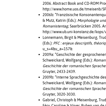
2006. Abstract Book and CD-ROM Proc
http://www.home.uos.de/tmeisenb/S
2006b: “Französische Konsonantenquant
& Mutz, Katrin (Eds.):
Morphologie und
Romanistentag
, Saarbrücken 2005. Ar
http://www.ub.uni-konstanz.de/kops/
Lonnemann, Birgit & Meisenburg, Trude
(Eds.):
PFC : enjeux descriptifs, théori
u_s=4&u_a=157&
2009a: “Geschichte der gesprochenen S
Schweickard, Wolfgang (Eds.):
Romanis
Geschichte der romanischen Sprachen 
Gruyter, 2433-2439.
2009b: “Interne Sprachgeschichte des K
Schweickard, Wolfgang (Eds.):
Romanis
Geschichte der romanischen Sprachen 
Gruyter, 3020-3030.
Gabriel, Christoph & Meisenburg, Trude
Féry, Caroline & Vijver, Ruben van de 