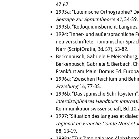
47-67.
1993a: “Lateinische Orthographie? D
Beiträge zur Sprachtheorie 47
, 34-59.
1993b: “Kolloquiumsbericht: Langues, dia
1994: “Inner- und außersprachliche F
neu verschrifteter romanischer Sprach
Narr (ScriptOralia, Bd. 57), 63-82.
Berkenbusch, Gabriele & Meisenburg, 
Berkenbusch, Gabriele & Bierbach, Chr
Frankfurt am Main: Domus Ed. Europa
1996a: “Zwischen Reichtum und Behin
Erziehung
16, 77-85.
1996b: “Das spanische Schriftsystem”, 
interdisziplinäres Handbuch internat
Kommunikationswissenschaft, Bd. 10,2
1997: “Situation des langues et dialec
régional en Franche-Comté Nord et Jur
88, 13-19.
1998a: “Zur Typologie von Alphabetsc