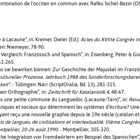
 l'intonation de l'occitan en commun avec Rafèu Sichel-Bazin (O
é à Lacaune”, in: Kremer, Dieter (Ed.):
Actes du XVIIIe Congrès In
gen: Niemeyer, 78-90.
ergleich: Französisch und Spanisch”, in: Eisenberg, Peter & Gü
51-265.
 sie bewirken können: Zur Geschichte der Majuskel im Französi
ultureller Prozesse. Jahrbuch 1988 des Sonderforschungsber
keit”
. - Tübingen: Narr (ScriptOralia, Bd. 13), 281-315.
hen Orthographie”, in:
Zeitschrift für Katalanistik 4
, 48-67.
dans une petite commune du Languedoc (Lacaune/Tarn)”, in:
Revu
istiques et sociaux qui déterminent les systèmes d’écriture? Une
nt reçu une nouvelle graphie depuis le 19e siècle (catalan et 
ts de langues, de civilisations et intertextualité. IIIème Congrès
ntpellier, 20-26 août 1990
. - Montpellier, 305-320.
he Integration von Fremdwörtern am Beispiel des Spanischen”, 