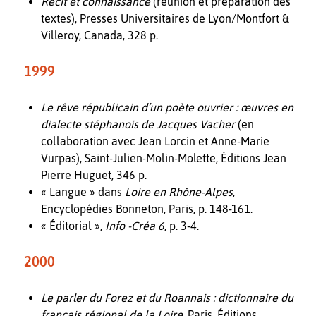
Récit et connaissance
(réunion et préparation des
textes), Presses Universitaires de Lyon/Montfort &
Villeroy, Canada, 328 p.
1999
Le rêve républicain d’un poète ouvrier : œuvres en
dialecte stéphanois de Jacques Vacher
(en
collaboration avec Jean Lorcin et Anne-Marie
Vurpas), Saint-Julien-Molin-Molette, Éditions Jean
Pierre Huguet, 346 p.
« Langue » dans
Loire en Rhône-Alpes
,
Encyclopédies Bonneton, Paris, p. 148-161.
« Éditorial »,
Info -Créa 6
, p. 3-4.
2000
Le parler du Forez et du Roannais : dictionnaire du
français régional de la Loire
, Paris, Éditions