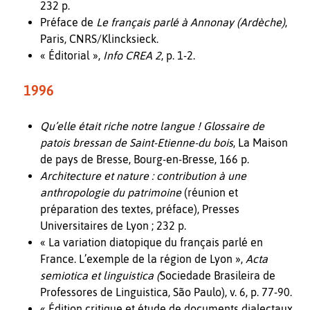
232 p.
Préface de
Le français parlé à Annonay (Ardèche)
,
Paris, CNRS/Klincksieck.
« Éditorial »,
Info CREA 2
, p. 1-2.
1996
Qu’elle était riche notre langue ! Glossaire de
patois bressan de Saint-Etienne-du bois
, La Maison
de pays de Bresse, Bourg-en-Bresse, 166 p.
Architecture et nature : contribution à une
anthropologie du patrimoine
(réunion et
préparation des textes, préface), Presses
Universitaires de Lyon ; 232 p.
« La variation diatopique du français parlé en
France. L’exemple de la région de Lyon »,
Acta
semiotica et linguistica (
Sociedade Brasileira de
Professores de Linguistica, São Paulo), v. 6, p. 77-90.
« Édition critique et étude de documents dialectaux