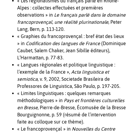
« Les régionalismes du français parlé en Rhône-
Alpes : collectes effectuées et premières
observations » in
Le français parlé dans le domaine
francoprovençal, une réalité plurinationale
, Peter
Lang, Bern, p. 113-120.
« Graphies du francoprovençal : bref état des lieux
» in
Codification des langues de France
(Dominique
Caubet, Salem Chaker, Jean Sibille éditeurs),
L’Harmattan, p. 77-83.
« Langues régionales et politique linguistique :
l’exemple de la France »,
Acta linguistica et
semiotica
, v. 9, 2002, Societade Brasileira de
Professores de Linguistica, São Paulo, p. 197-205.
« Limites linguistiques : quelques remarques
méthodologiques » in
Pays et frontières culturelles
en Bresse
, Pierre-de-Bresse, Écomusée de la Bresse
Bourguignonne, p. 59 (résumé de l’intervention
faite au colloque sur ce thème).
« Le francoprovençal » in
Nouvelles du Centre