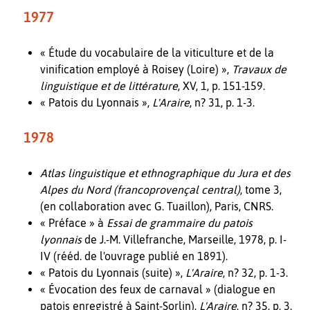
1977
« Étude du vocabulaire de la viticulture et de la
vinification employé à Roisey (Loire) »,
Travaux de
linguistique et de littérature
, XV, 1, p. 151-159.
« Patois du Lyonnais »,
L'Araire
, n? 31, p. 1-3.
1978
Atlas linguistique et ethnographique du Jura et des
Alpes du Nord (francoprovençal central)
, tome 3,
(en collaboration avec G. Tuaillon), Paris, CNRS.
« Préface » à
Essai de grammaire du patois
lyonnais
de J.-M. Villefranche, Marseille, 1978, p. I-
IV (rééd. de l'ouvrage publié en 1891).
« Patois du Lyonnais (suite) »,
L'Araire
, n? 32, p. 1-3.
« Évocation des feux de carnaval » (dialogue en
patois enregistré à Saint-Sorlin),
L'Araire
, n? 35, p. 3.