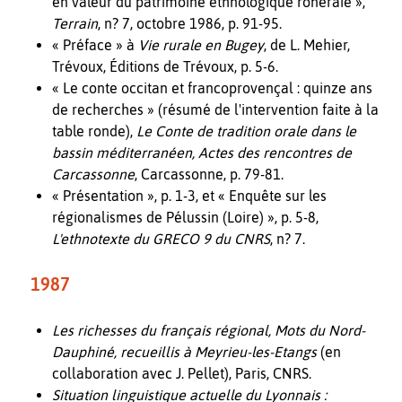
en valeur du patrimoine ethnologique rôneraie »,
Terrain
, n? 7, octobre 1986, p. 91-95.
« Préface » à
Vie rurale en Bugey
, de L. Mehier,
Trévoux, Éditions de Trévoux, p. 5-6.
« Le conte occitan et francoprovençal : quinze ans
de recherches » (résumé de l'intervention faite à la
table ronde),
Le Conte de tradition orale dans le
bassin méditerranéen, Actes des rencontres de
Carcassonne
, Carcassonne, p. 79-81.
« Présentation », p. 1-3, et « Enquête sur les
régionalismes de Pélussin (Loire) », p. 5-8,
L'ethnotexte du GRECO 9 du CNRS
, n? 7.
1987
Les richesses du français régional, Mots du Nord-
Dauphiné, recueillis à Meyrieu-les-Etangs
(en
collaboration avec J. Pellet), Paris, CNRS.
Situation linguistique actuelle du Lyonnais :