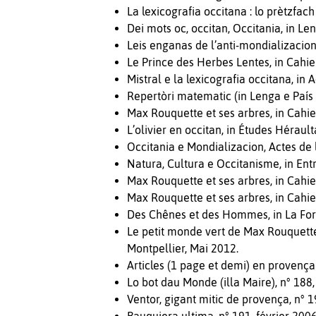
La lexicografia occitana : lo prètzfac
Dei mots oc, occitan, Occitania, in L
Leis enganas de l’anti-mondializacion,
Le Prince des Herbes Lentes, in Cahie
Mistral e la lexicografia occitana, in
Repertòri matematic (in Lenga e País 
Max Rouquette et ses arbres, in Cahie
L’olivier en occitan, in Études Héraul
Occitania e Mondializacion, Actes de
Natura, Cultura e Occitanisme, in Ent
Max Rouquette et ses arbres, in Cahie
Max Rouquette et ses arbres, in Cahie
Des Chênes et des Hommes, in La For
Le petit monde vert de Max Rouquette,
Montpellier, Mai 2012.
Articles (1 page et demi) en provenç
Lo bot dau Monde (illa Maire), n° 188
Ventor, gigant mitic de provença, n°