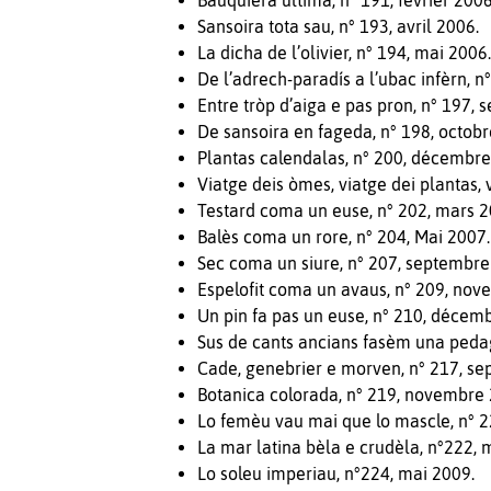
Bauquiera ultima, n° 191, février 2006
Sansoira tota sau, n° 193, avril 2006.
La dicha de l’olivier, n° 194, mai 2006
De l’adrech-paradís a l’ubac infèrn, n°
Entre tròp d’aiga e pas pron, n° 197,
De sansoira en fageda, n° 198, octobr
Plantas calendalas, n° 200, décembre
Viatge deis òmes, viatge dei plantas, 
Testard coma un euse, n° 202, mars 2
Balès coma un rore, n° 204, Mai 2007.
Sec coma un siure, n° 207, septembre
Espelofit coma un avaus, n° 209, nov
Un pin fa pas un euse, n° 210, décem
Sus de cants ancians fasèm una pedag
Cade, genebrier e morven, n° 217, s
Botanica colorada, n° 219, novembre
Lo femèu vau mai que lo mascle, n° 22
La mar latina bèla e crudèla, n°222, 
Lo soleu imperiau, n°224, mai 2009.