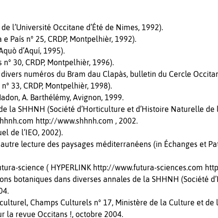
 de l’Université Occitane d’Été de Nimes, 1992).
e País n° 25, CRDP, Montpelhièr, 1992).
Aquò d’Aquí, 1995).
s n° 30, CRDP, Montpelhièr, 1996).
 divers numéros du Bram dau Clapàs, bulletin du Cercle Occitan
n° 33, CRDP, Montpelhièr, 1998).
Madon, A. Barthélémy, Avignon, 1999.
 la SHHNH (Société d’Horticulture et d’Histoire Naturelle de l
.shhnh.com http://www.shhnh.com , 2002.
el de l’IEO, 2002).
autre lecture des paysages méditerranéens (in Échanges et Patr
Futura-science ( HYPERLINK http://www.futura-sciences.com htt
ions botaniques dans diverses annales de la SHHNH (Société d’H
04.
t culturel, Champs Culturels n° 17, Ministère de la Culture et de
ur la revue Occitans !, octobre 2004.