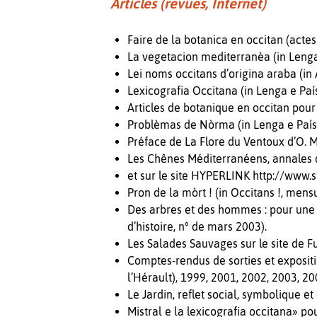
Articles (revues, Internet)
Faire de la botanica en occitan (actes
La vegetacion mediterranèa (in Lenga 
Lei noms occitans d’origina araba (in 
Lexicografia Occitana (in Lenga e Paí
Articles de botanique en occitan pour
Problèmas de Nòrma (in Lenga e País 
Préface de La Flore du Ventoux d’O. 
Les Chênes Méditerranéens, annales de
et sur le site HYPERLINK http://www
Pron de la mòrt ! (in Occitans !, mensu
Des arbres et des hommes : pour une 
d’histoire, n° de mars 2003).
Les Salades Sauvages sur le site de 
Comptes-rendus de sorties et exposit
l’Hérault), 1999, 2001, 2002, 2003, 20
Le Jardin, reflet social, symbolique e
Mistral e la lexicografia occitana» po