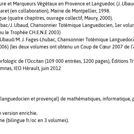
re et Marqueurs Végétaux en Provence et Languedoc (J. Ubaud,
ret (en collaboration), Mairie de Montpellier, 1998.
gue (quatre chapitres, ouvrage collectif, Maury, 2000).
ubac/J. Ubaud, Chansonnier Totémique Languedocien, 1er volume
nu le Trophée CH.E.N.E 2003)
/J. Ubaud/M. J. Fages-Lhubac, Chansonnier Totémique Languedo
2006) (les deux volumes ont obtenu un Coup de Cœur 2007 de l’
orfologic de l’Occitan (109 000 entrées, 1200 pages), Éditions 
femnas, IEO Hérault, juin 2012
n (languedocien et provençal) de mathématiques, informatique, 
version enrichie.
e (bilingue fr/oc en 3 volumes).