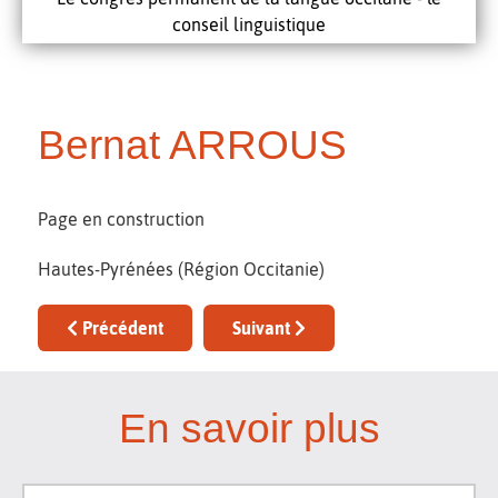
conseil linguistique
Bernat ARROUS
Page en construction
Hautes-Pyrénées (Région Occitanie)
Article précédent : Joan-Pèire BAQUIÉ
Article suivant : Dario AGHILANT
Précédent
Suivant
En savoir plus