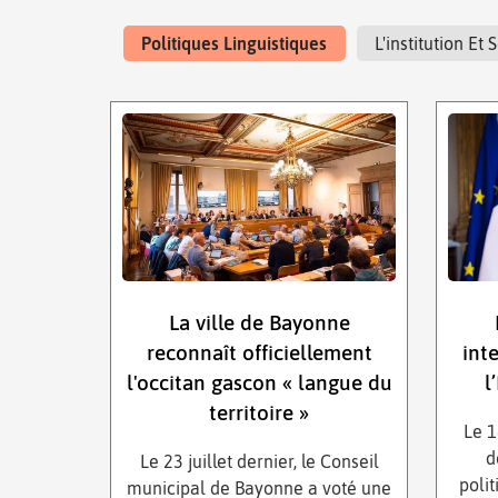
Politiques Linguistiques
L'institution E
La ville de Bayonne
reconnaît officiellement
int
l'occitan gascon « langue du
l
territoire »
Le 1
d
Le 23 juillet dernier, le Conseil
poli
municipal de Bayonne a voté une