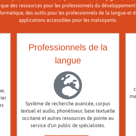
que des ressources pour les professionnels du développement
formatique, des outils pour les professionnels de la langue et 
applications accessibles pour les malvoyants.
Professionnels de la
langue
c
ue,
me
ier
Système de recherche avancée, corpus
es
textuel et audio, phonétiseur, base textuelle
occitane et autres ressources de pointe au
service d'un public de spécialistes.