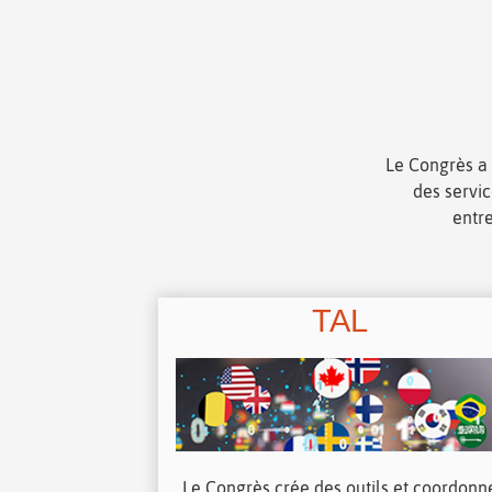
Le Congrès a 
des servic
entre
TAL
Le Congrès crée des outils et coordonn