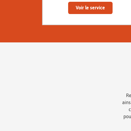
Voir le service
Re
ain
c
pou