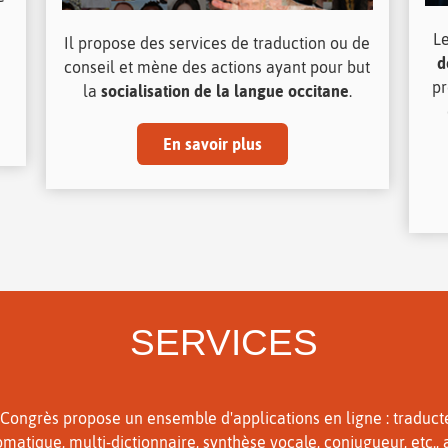
L
Il propose des services de traduction ou de
d
conseil et mène des actions ayant pour but
pr
la
socialisation de la langue occitane
.
En savoir plus
SERVICES
 Congrès propose un ensemble d'applications en ligne : traduct
matique, multi-dictionnaire, synthèse vocale, conjugueur, etc., 