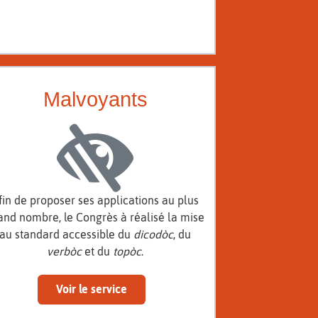
Malvoyants
fin de proposer ses applications au plus
and nombre, le Congrès à réalisé la mise
au standard accessible du
dicodòc
, du
verbòc
et du
topòc
.
Voir le service