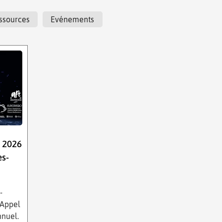
ssources
Evénements
e 2026
es-
-
 Appel
nnuel.