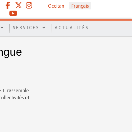
Sélectionnez votre langue
Occitan
Français
SERVICES
ACTUALITÉS
angue
. Il rassemble
ollectivités et