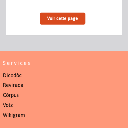
Voir cette page
Services
Dicodòc
Revirada
Còrpus
Votz
Wikigram