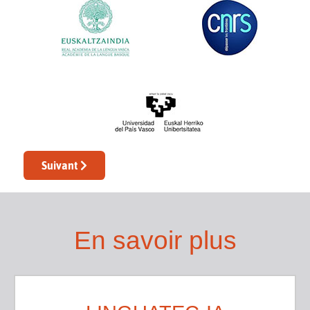
Article suivant : ReVOc
Suivant
En savoir plus