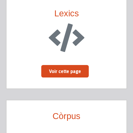
Lexics
Voir cette page
Còrpus