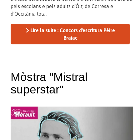
pels escolans e pels adults d'Òlt, de Corresa e
d’Occitània tota.
Lire la suite : Concors d'escritura Pèire
Braiac
Mòstra "Mistral
superstar"