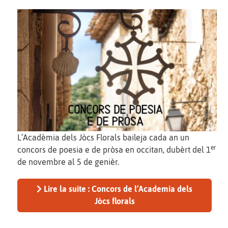
L’Acadèmia dels Jòcs Florals baileja cada an un
er
concors de poesia e de pròsa en occitan, dubèrt del 1
de novembre al 5 de genièr.
Lire la suite : Concors de l’Academia dels
Jòcs florals