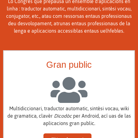
Lo Congrès que prepausa un ensemble d'aplicacions en
linha : traductor automatic, multidiccionari, sintèsi vocau,
conjugator, etc., atau com ressorsas entaus professionaus
deu desvolopament, atrunas entaus professionaus de la
lenga e aplicacions accessiblas entaus uelhfebles.
Gran public
Multidiccionari, traductor automatic, sintèsi vocau, wiki
de gramatica, clavèr
Dicodòc
per Android, ací uas de las
aplicacions gran public.