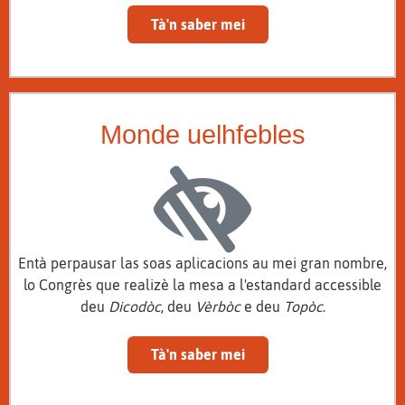
Tà'n saber mei
Monde uelhfebles
Entà perpausar las soas aplicacions au mei gran nombre,
lo Congrès que realizè la mesa a l'estandard accessible
deu
Dicodòc
, deu
Vèrbòc
e deu
Topòc
.
Tà'n saber mei