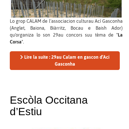
Lo grop CALAM de l'associacion culturau Ací Gasconha
(Anglet, Baiona, Biàrritz, Bocau e Baish Ador)
qu'organiza lo son 29au concors suu tèma de "
La
Corsa
".
Lire la suite : 29au Calam en gascon d’Ací
Gasconha
Escòla Occitana
d’Estiu