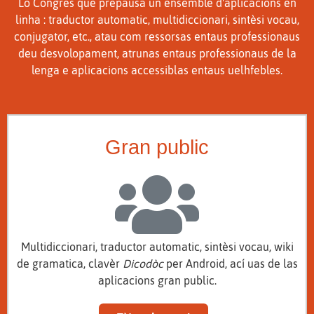
Lo Congrès que prepausa un ensemble d'aplicacions en
linha : traductor automatic, multidiccionari, sintèsi vocau,
conjugator, etc., atau com ressorsas entaus professionaus
deu desvolopament, atrunas entaus professionaus de la
lenga e aplicacions accessiblas entaus uelhfebles.
Gran public
Multidiccionari, traductor automatic, sintèsi vocau, wiki
de gramatica, clavèr
Dicodòc
per Android, ací uas de las
aplicacions gran public.