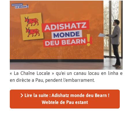
« La Chaîne Locale » qu'ei un canau locau en linha e
en dirècte a Pau, pendent l'embarrament.
Lire la suite : Adishatz monde deu Bearn !
Webtele de Pau estant