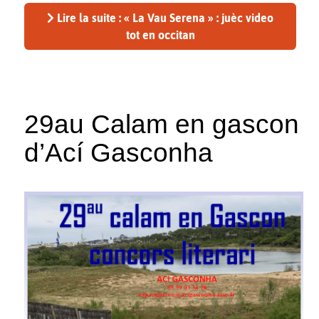
Lire la suite : « La Vau Serena » : juèc video
tot en occitan
29au Calam en gascon
d’Ací Gasconha