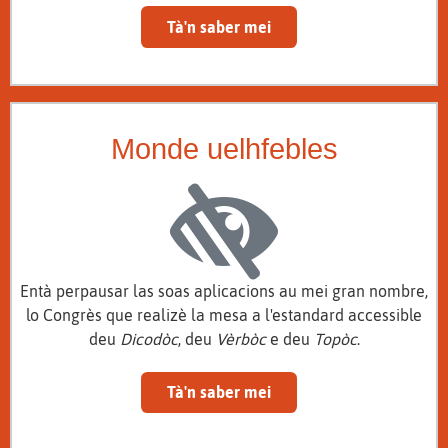
Tà'n saber mei
Monde uelhfebles
Entà perpausar las soas aplicacions au mei gran nombre,
lo Congrès que realizè la mesa a l'estandard accessible
deu
Dicodòc
, deu
Vèrbòc
e deu
Topòc
.
Tà'n saber mei