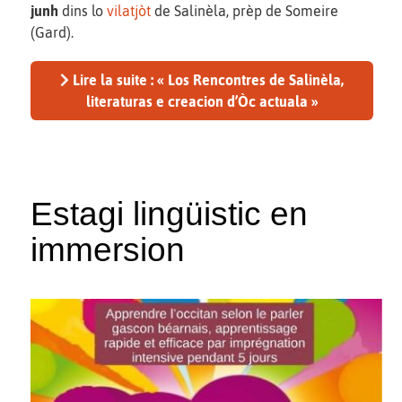
junh
dins lo
vilatjòt
de Salinèla, prèp de Someire
(Gard).
Lire la suite : « Los Rencontres de Salinèla,
literaturas e creacion d’Òc actuala »
Estagi lingüistic en
immersion