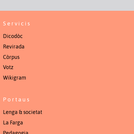
Servicis
Dicodòc
Revirada
Còrpus
Votz
Wikigram
Portaus
Lenga & societat
La Farga
Pedagogia