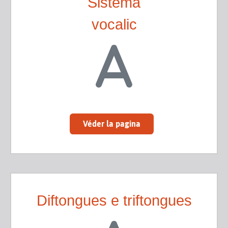
Sistèma
vocalic
Véder la pagina
Diftongues e triftongues