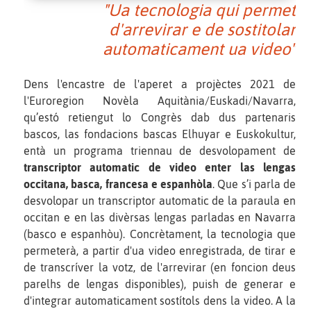
"Ua tecnologia qui permet
d'arrevirar e de sostitolar
automaticament ua video"
Dens l'encastre de l'aperet a projèctes 2021 de
l'Euroregion Novèla Aquitània/Euskadi/Navarra,
qu’estó retiengut lo Congrès dab dus partenaris
bascos, las fondacions bascas Elhuyar e Euskokultur,
entà un programa triennau de desvolopament de
transcriptor automatic de video enter las lengas
occitana, basca, francesa e espanhòla
. Que s’i parla de
desvolopar un transcriptor automatic de la paraula en
occitan e en las divèrsas lengas parladas en Navarra
(basco e espanhòu). Concrètament, la tecnologia que
permeterà, a partir d'ua video enregistrada, de tirar e
de transcríver la votz, de l'arrevirar (en foncion deus
parelhs de lengas disponibles), puish de generar e
d'integrar automaticament sostítols dens la video. A la