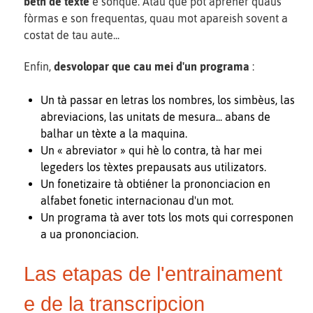
bèth de tèxte
e sonque. Atau que pòt apréner quaus
fòrmas e son frequentas, quau mot apareish sovent a
costat de tau aute...
Enfin,
desvolopar que cau mei d'un programa
:
Un tà passar en letras los nombres, los simbèus, las
abreviacions, las unitats de mesura... abans de
balhar un tèxte a la maquina.
Un « abreviator » qui hè lo contra, tà har mei
legeders los tèxtes prepausats aus utilizators.
Un fonetizaire tà obtiéner la prononciacion en
alfabet fonetic internacionau d'un mot.
Un programa tà aver tots los mots qui corresponen
a ua prononciacion.
Las etapas de l'entrainament
e de la transcripcion