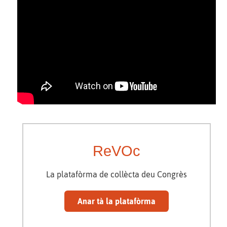
ReVOc
La platafòrma de collècta deu Congrès
Anar tà la platafòrma