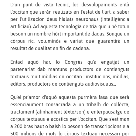
D'un punt de vista tecnic, los desvolopaments entà
l'occitan que seràn realizats en l'estat de l'art, a saber
per l'utilizacion deus hialats neuronaus (intelligéncia
artificiau). Ad aquesta tecnologia de tria que'u hè totun
besonh un nombre hòrt important de dadas. Sonque un
còrpus ric, voluminós e variat que guarantirà un
resultat de qualitat en fin de cadena.
Entad aquò har, lo Congrès qu'a engatjat un
partenariat dab mantuns productors de contienguts
textuaus multimèdias en occitan : institucions, mèdias,
editors, productors de contienguts audiovisuaus...
Qu'ei pr'amor d'aquò aquesta purmèra fasa que serà
essenciaument consacrada a un tribalh de collècta,
tractament (alinhament tèxte/son) e enterpausatge de
còrpus textuaus e acostics per l'occitan. Que s'estiman
a 200 òras haut o baish lo besonh de transcripcions e a
500 milions de mots lo còrpus textuau necessari per