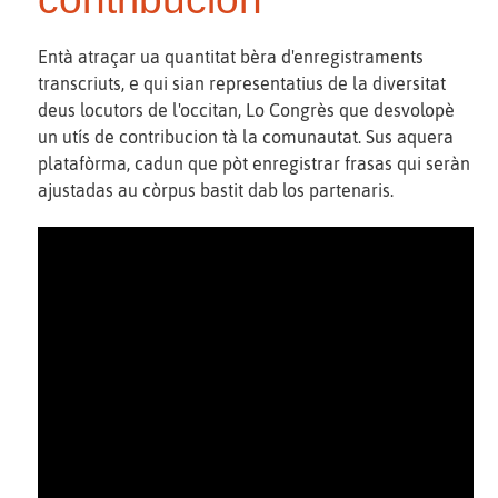
Entà atraçar ua quantitat bèra d'enregistraments
transcriuts, e qui sian representatius de la diversitat
deus locutors de l'occitan, Lo Congrès que desvolopè
un utís de contribucion tà la comunautat. Sus aquera
platafòrma, cadun que pòt enregistrar frasas qui seràn
ajustadas au còrpus bastit dab los partenaris.