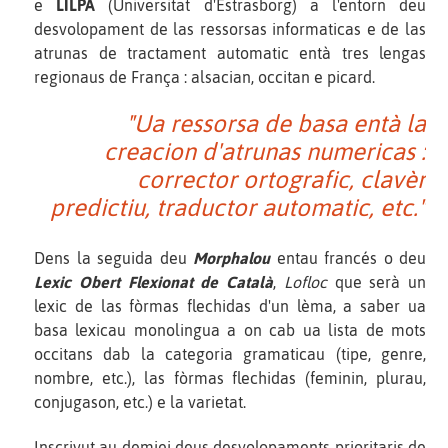
e
LILPA
(Universitat d'Estrasborg) a l'entorn deu
desvolopament de las ressorsas informaticas e de las
atrunas de tractament automatic entà tres lengas
regionaus de França : alsacian, occitan e picard.
"Ua ressorsa de basa entà la
creacion d'atrunas numericas :
corrector ortografic, clavèr
predictiu, traductor automatic, etc."
Dens la seguida deu
Morphalou
entau francés o deu
Lexic Obert Flexionat de Català
,
Lofloc
que serà un
lexic de las fòrmas flechidas d'un lèma, a saber ua
basa lexicau monolingua a on cab ua lista de mots
occitans dab la categoria gramaticau (tipe, genre,
nombre, etc.), las fòrmas flechidas (feminin, plurau,
conjugason, etc.) e la varietat.
Inscrivut au demiei deus desvolopaments prioritaris de