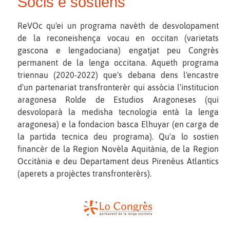
Sòcis e sostiens
ReVOc qu'ei un programa navèth de desvolopament
de la reconeishença vocau en occitan (varietats
gascona e lengadociana) engatjat peu Congrès
permanent de la lenga occitana. Aqueth programa
triennau (2020-2022) que's debana dens l'encastre
d'un partenariat transfronterèr qui assòcia l'institucion
aragonesa Rolde de Estudios Aragoneses (qui
desvoloparà la medisha tecnologia entà la lenga
aragonesa) e la fondacion basca Elhuyar (en carga de
la partida tecnica deu programa). Qu'a lo sostien
financèr de la Region Novèla Aquitània, de la Region
Occitània e deu Departament deus Pirenèus Atlantics
(aperets a projèctes transfronterèrs).