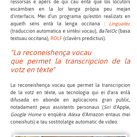
ressorsas e apèrs de qui cau entà que los locutors
escàmbien en la lor lenga pròpia peu mejan
d'interfacis. Mei d'un programa qu'estón realizats en
aqueth sens entà la lenga occitana :
Linguatec
(traduccion automatica e sintèsi vocau),
BaTelOc
(basa
textuau occitana),
ROLF
(clavèrs predictius).
"La reconeishença vocau
que permet la transcripcion de la
votz en tèxte"
La reconeishença vocau que permet la transcripcion
de la votz en tèxte, ua tecnologia qui ei d'ara enlà
difusada en abonde en aplicacions gran public,
notadament peus assistents personaus (
Siri
d'Apple,
Google Home
o enqüèra
Alexa
d'Amazon entaus mei
coneishuts) e tau sostitolatge automatic de video.