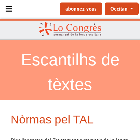
Sélectionnez votre langue
abonnez-vous
Occitan
Escantilhs de
tèxtes
Nòrmas pel TAL