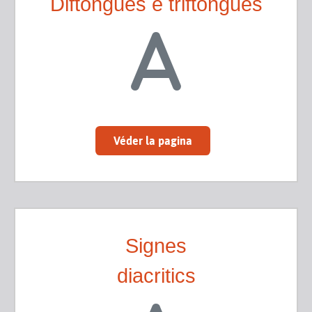
Diftongues e triftongues
Véder la pagina
Signes
diacritics