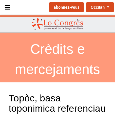
Sélectionnez votre langue
abonnez-vous
Occitan
Crèdits e
mercejaments
Topòc, basa
toponimica referenciau