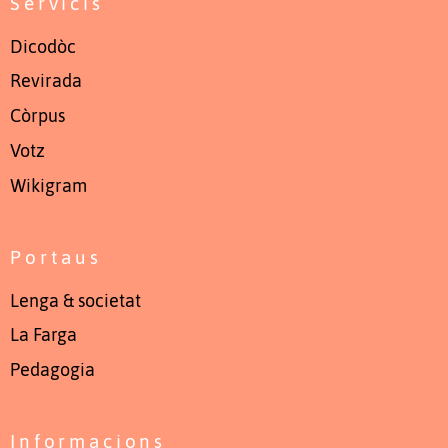
Servicis
Dicodòc
Revirada
Còrpus
Votz
Wikigram
Portaus
Lenga & societat
La Farga
Pedagogia
Informacions