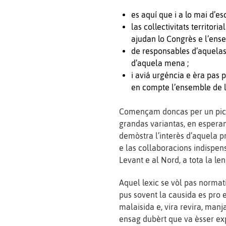
es aquí que i a lo mai d’es
las collectivitats territor
ajudan lo Congrès e l’ense
de responsables d’aquelas
d’aquela mena ;
i aviá urgéncia e èra pas 
en compte l’ensemble de l
Començam doncas per un picho
grandas variantas, en esperan
demòstra l’interès d’aquela p
e las collaboracions indispen
Levant e al Nord, a tota la len
Aquel lexic se vòl pas normati
pus sovent la causida es pro 
malaisida e, vira revira, man
ensag dubèrt que va èsser exp