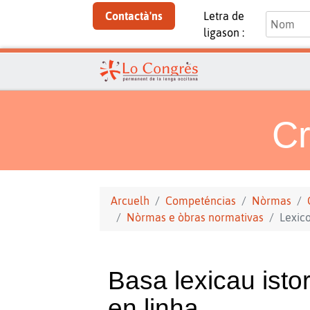
Contactà'ns
Letra de
ligason :
Cr
Arcuelh
Competéncias
Nòrmas
Nòrmas e òbras normativas
Lexic
Basa lexicau isto
en linha