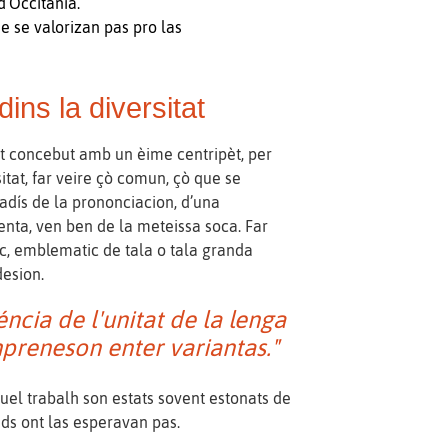
d’Occitània.
 e se valorizan pas pro las
 dins la diversitat
t concebut amb un èime centripèt, per
rsitat, far veire çò comun, çò que se
iadís de la prononciacion, d’una
enta, ven ben de la meteissa soca. Far
ic, emblematic de tala o tala granda
desion.
éncia de l'unitat de la lenga
ompreneson enter variantas."
quel trabalh son estats sovent estonats de
uds ont las esperavan pas.