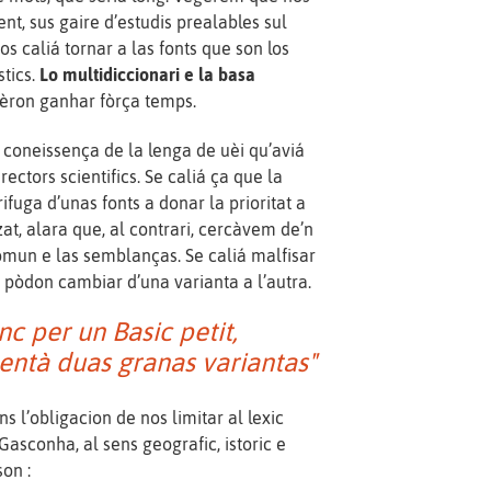
t, sus gaire d’estudis prealables sul
s caliá tornar a las fonts que son los
tics.
Lo multidiccionari e la basa
èron ganhar fòrça temps.
 coneissença de la lenga de uèi qu’aviá
ectors scientifics. Se caliá ça que la
ifuga d’unas fonts a donar la prioritat a
zat, alara que, al contrari, cercàvem de’n
omun e las semblanças. Se caliá malfisar
pòdon cambiar d’una varianta a l’autra.
 per un Basic petit,
 entà duas granas variantas"
s l’obligacion de nos limitar al lexic
asconha, al sens geografic, istoric e
son :