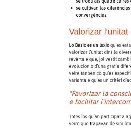
se tròba als quatre caires 
se cultivan las diferéncias
convergéncias.
Valorizar l’unitat
Lo Basic es un lexic
qu’es esta
valorizar l’unitat dins la dive
revèrta e que, jol vestit camb
evolucion o d’una grafia difer
veire tanben çò qu’es especif
varianta e qu’es un critèri d’a
"Favorizar la consci
e facilitar l'interc
Totes los qu’an participat a a
veire que trapavan de similit