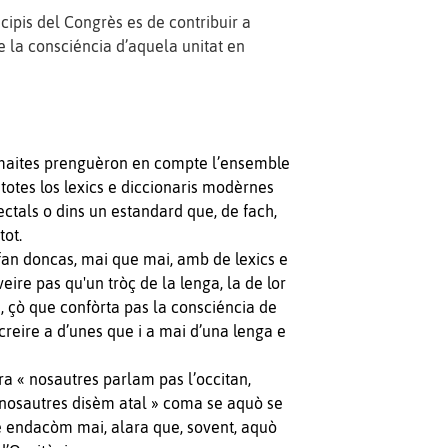
ncipis del Congrès es de contribuir a
 e la consciéncia d’aquela unitat en
e maites prenguèron en compte l’ensemble
totes los lexics e diccionaris modèrnes
ectals o dins un estandard que, de fach,
tot.
fan doncas, mai que mai, amb de lexics e
veire pas qu'un tròç de la lenga, la de lor
, çò que confòrta pas la consciéncia de
r creire a d’unes que i a mai d’una lenga e
a « nosautres parlam pas l’occitan,
nosautres disèm atal » coma se aquò se
re endacòm mai, alara que, sovent, aquò