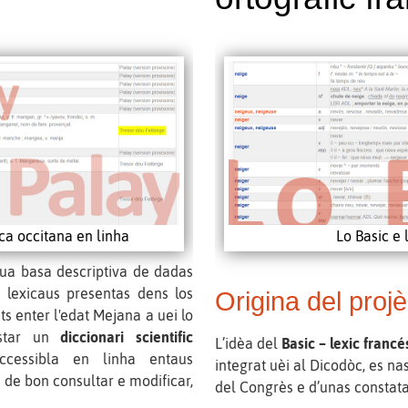
ica occitana en linha
Lo Basic e 
ua basa descriptiva de dadas
s lexicaus presentas dens los
Origina del proj
its enter l'edat Mejana a uei lo
estar un
diccionari scientific
L’idèa del
Basic – lexic franc
ccessibla en linha entaus
integrat uèi al Dicodòc, es na
à de bon consultar e modificar,
del Congrès e d’unas constata