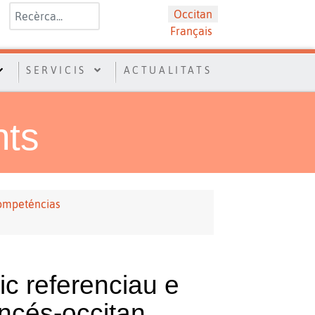
Valider
Sélectionnez votre langue
Occitan
Français
SERVICIS
ACTUALITATS
nts
ompeténcias
ic referenciau e
ancés-occitan