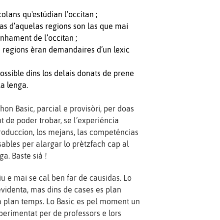
colans qu'estúdian l’occitan ;
ialas d’aquelas regions son las que mai
nhament de l’occitan ;
 regions èran demandaires d’un lexic
possible dins los delais donats de prene
a lenga.
n Basic, parcial e provisòri, per doas
t de poder trobar, se l’experiéncia
roduccion, los mejans, las competéncias
sables per alargar lo prètzfach cap al
ga. Baste siá !
u e mai se cal ben far de causidas. Lo
evidenta, mas dins de cases es plan
ja plan temps. Lo Basic es pel moment un
erimentat per de professors e lors