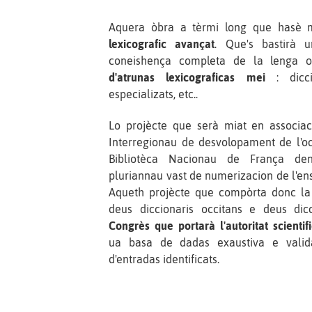
Aquera òbra a tèrmi long que hasè 
lexicografic avançat
. Que's bastirà u
coneishença completa de la lenga 
d'atrunas lexicograficas mei
: diccio
especializats, etc..
Lo projècte que serà miat en associa
Interregionau de desvolopament de l'oc
Bibliotèca Nacionau de França dens
pluriannau vast de numerizacion de l'en
Aqueth projècte que compòrta donc la
deus diccionaris occitans e deus dicc
Congrès que portarà l'autoritat scientif
ua basa de dadas exaustiva e valida
d'entradas identificats.