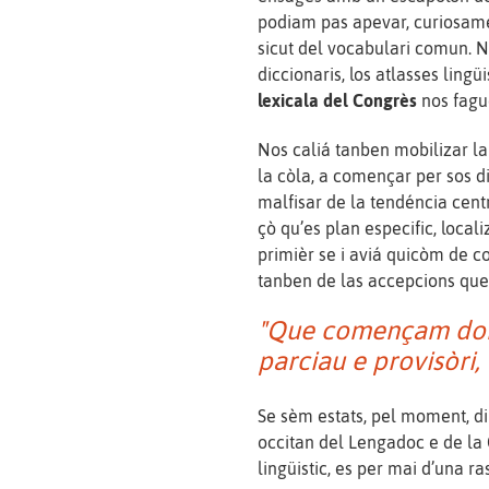
podiam pas apevar, curiosamen
sicut del vocabulari comun. No
diccionaris, los atlasses lingüis
lexicala del Congrès
nos fagu
Nos caliá tanben mobilizar la
la còla, a començar per sos dir
malfisar de la tendéncia centr
çò qu’es plan especific, locali
primièr se i aviá quicòm de c
tanben de las accepcions que 
"Que començam donc
parciau e provisòri,
Se sèm estats, pel moment, din
occitan del Lengadoc e de la G
lingüistic, es per mai d’una ra