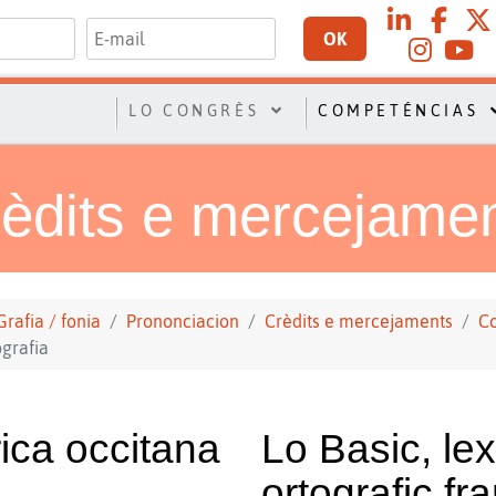
OK
LO CONGRÈS
COMPETÉNCIAS
èdits e mercejame
Grafia / fonia
Prononciacion
Crèdits e mercejaments
C
ografia
rica occitana
Lo Basic, lex
ortografic fr