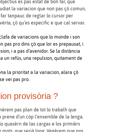
bjectius es pas estat de bon far, que
udiat la variacion que non pas çò comun,
far tanpauc de reglar lo cursor per
èrta, çò qu’es especific e que cal servar.
sclafa de variacions que lo monde i son
n pas pro dins çò que lor es prepausat, i
ion, i a pas d’avenidor. Se la distància
a un refús, una repulsion, quitament de
na la prioritat a la variacion, alara çò
se vei pas pro.
on provisòria ?
rem pas plan de tot lo trabalh que
 prene d’un còp l’ensemble de la lenga.
 quasèrn de las cargas e los primièrs
 mots, que seriá long. Vegèrem que nos