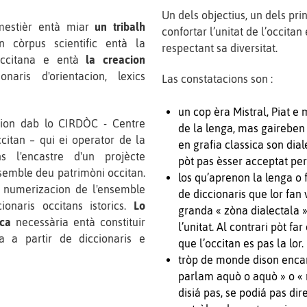
Un dels objectius, un dels pri
mestièr entà miar
un tribalh
confortar l’unitat de l’occitan
n còrpus scientific entà la
respectant sa diversitat.
occitana e entà
la creacion
naris d'orientacion, lexics
Las constatacions son :
un cop èra Mistral, Piat 
cion dab lo CIRDÒC - Centre
de la lenga, mas gaireben 
citan – qui ei operator de la
en grafia classica son dial
 l'encastre d'un projècte
pòt pas èsser acceptat per
semble deu patrimòni occitan.
los qu’aprenon la lenga o 
 numerizacion de l'ensemble
de diccionaris que lor fan 
ionaris occitans istorics.
Lo
granda « zòna dialectala »
ica
necessària entà constituir
l’unitat. Al contrari pòt fa
 a partir de diccionaris e
que l’occitan es pas la lor.
tròp de monde dison encar
parlam aquò o aquò » o « 
disiá pas, se podiá pas di