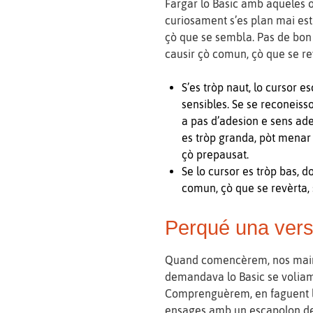
Fargar lo Basic amb aqueles o
curiosament s’es plan mai est
çò que se sembla. Pas de bon 
causir çò comun, çò que se rev
S’es tròp naut, lo cursor e
sensibles. Se se reconeisso
a pas d’adesion e sens ades
es tròp granda, pòt menar 
çò prepausat.
Se lo cursor es tròp bas, do
comun, çò que se revèrta, 
Perqué una versi
Quand comencèrem, nos mainè
demandava lo Basic se voliam
Comprenguèrem, en faguent lo
ensages amb un escapolon de