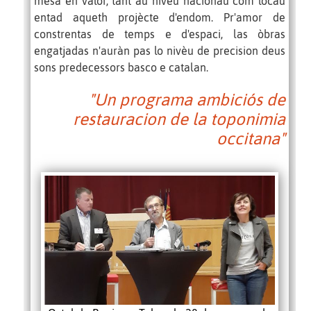
mesa en valor, tant au nivèu nacionau com locau
entad aqueth projècte d'endom. Pr'amor de
constrentas de temps e d'espaci, las òbras
engatjadas n'auràn pas lo nivèu de precision deus
sons predecessors basco e catalan.
"Un programa ambiciós de
restauracion de la toponimia
occitana"