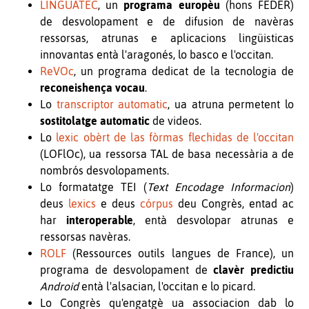
LINGUATEC
, un
programa europèu
(hons FEDER)
de desvolopament e de difusion de navèras
ressorsas, atrunas e aplicacions lingüisticas
innovantas entà l'aragonés, lo basco e l'occitan.
ReVOc
, un programa dedicat de la tecnologia de
reconeishença vocau
.
Lo
transcriptor automatic
, ua atruna permetent lo
sostitolatge automatic
de videos.
Lo
lexic obèrt de las fòrmas flechidas de l'occitan
(LOFlOc), ua ressorsa TAL de basa necessària a de
nombrós desvolopaments.
Lo formatatge TEI (
Text Encodage Informacion
)
deus
lexics
e deus
córpus
deu Congrès, entad ac
har
interoperable
, entà desvolopar atrunas e
ressorsas navèras.
ROLF
(Ressources outils langues de France), un
programa de desvolopament de
clavèr predictiu
Android
entà l'alsacian, l'occitan e lo picard.
Lo Congrès qu'engatgè ua associacion dab lo