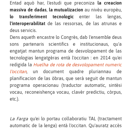
Entad aquò har, l'estudi que preconiza
la creacion
massiva de dadas
,
la mutualizacion
au nivèu europèu,
lo transferiment tecnologic
enter las lengas,
l'interoperabilitat
de las ressorsas, de las atrunas e
deus servicis.
Dens aqueth encastre lo Congrès, dab l'ensemble deus
sons partenaris scientifics e institucionaus, qu'a
engatjat mantun programa de desvolopament de las
tecnologias lengatgèras entà l'occitan : en 2014 qu'ei
redigida la
Huelha de rota de desvolopament numeric
l'occitan
, un document quadre pluriannau de
planificacion de las òbras, que serà seguit de mantun
programa operacionau (traductor automatic, sintèsi
vocau, reconeishença vocau, clavèr predictiu, còrpus,
etc.).
La Farga
qu'ei lo portau collaboratiu TAL (tractament
automatic de la lenga) entà l'occitan. Qu'auratz accès