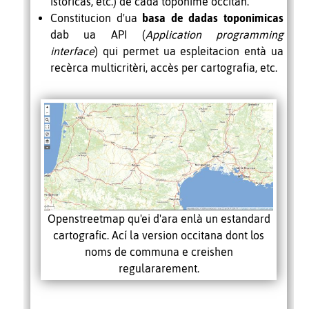
istoricas, etc.) de cada toponime occitan.
Constitucion d'ua
basa de dadas toponimicas
dab ua API (
Application programming
interface
) qui permet ua espleitacion entà ua
recèrca multicritèri, accès per cartografia, etc.
Openstreetmap qu'ei d'ara enlà un estandard
cartografic. Ací la version occitana dont los
noms de communa e creishen
regulararement.