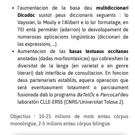
l'aumentacion de la basa deu
multidiccionari
Dicodòc
sustot peus diccionaris seguents : lo
Vayssier, lo Mouly e l'Alibert e lo lor formatage, en
TEI entà perméter (adarron) lo desvolopament de
numerosas aplicacions lingüisticas (diccionari de
las expressions, ...)
Aumentacion de las
basas textuaus occitanas
anotadas (dadas morfosintaxicas) qui cobreishen la
diversitat de la lenga (en varietat e en genre
literari) dab interfàcia de consultacion. En foncion
deus partenariats establits, aquera operacion que
serà eventuaument totaument o parciaument
fusionada dab lo programa
BaTelÒc
e
ParcoLaf
deu
laboratòri CLLE
-
ERSS (CNRS
/
Universitat Tolosa 2).
Objectius : 10-25 milions de mots entau còrpus
monolingüe, 2-5 milions entau còrpus bilingüe.