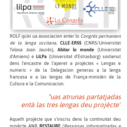
ROLF qu'ei ua associacion enter lo
Congrès permanent
de la lenga occitana
,
CLLE
-
ERSS
(CNRS/Universitat
Tolosa Joan Jaurés),
Abitar lo monde
(Universitat
d'Amiens) e
LiLPa
(Universitat d'Estrasborg) sostienut
dens l'encastre de l'aperet a projèctes « Lengas e
numeric » de la Delegacion generau a la lenga
francesa e a las lengas de França-ministèri de la
Cultura e la Comunicacion.
"uas atrunas partatjadas
entà las tres lengas deu projècte"
Aqueth projècte que s'inscriu dens la continuitat deu
projècte ANR
RESTAURE
(
Ressorsas informatizadas e