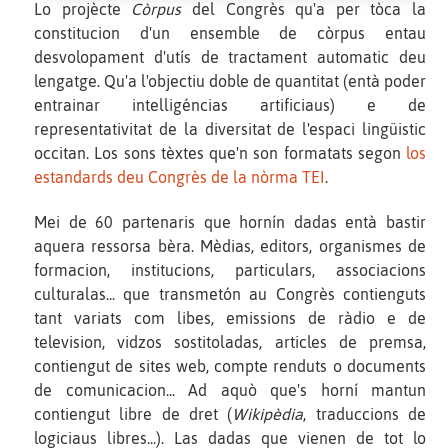
Lo projècte
Còrpus
del Congrès qu'a per tòca la
constitucion d'un ensemble de còrpus entau
desvolopament d'utís de tractament automatic deu
lengatge. Qu'a l'objectiu doble de quantitat (entà poder
entrainar intelligéncias artificiaus) e de
representativitat de la diversitat de l'espaci lingüistic
occitan. Los sons tèxtes que'n son formatats segon
los
estandards deu Congrès de la nòrma TEI
.
Mei de 60 partenaris que hornín dadas entà bastir
aquera ressorsa bèra. Mèdias, editors, organismes de
formacion, institucions, particulars, associacions
culturalas... que transmetón au Congrès contienguts
tant variats com libes, emissions de ràdio e de
television, vidzos sostitoladas, articles de premsa,
contiengut de sites web, compte renduts o documents
de comunicacion... Ad aquò que's horní mantun
contiengut libre de dret (
Wikipèdia
, traduccions de
logiciaus libres...). Las dadas que vienen de tot lo