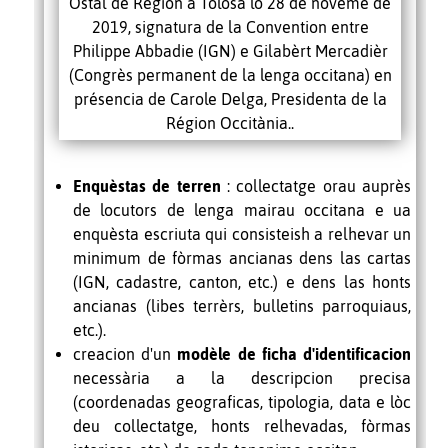
Ostal de Region a Tolosa lo 28 de noveme de
2019, signatura de la Convention entre
Philippe Abbadie (IGN) e Gilabèrt Mercadièr
(Congrès permanent de la lenga occitana) en
présencia de Carole Delga, Presidenta de la
Région Occitània..
Enquèstas de terren
: collectatge orau auprès
de locutors de lenga mairau occitana e ua
enquèsta escriuta qui consisteish a relhevar un
minimum de fòrmas ancianas dens las cartas
(IGN, cadastre, canton, etc.) e dens las honts
ancianas (libes terrèrs, bulletins parroquiaus,
etc.).
creacion d'un
modèle de ficha d'identificacion
necessària a la descripcion precisa
(coordenadas geograficas, tipologia, data e lòc
deu collectatge, honts relhevadas, fòrmas