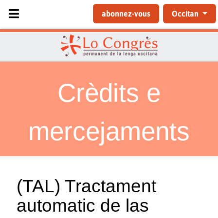
Sélectionnez votre langue
abonnez-vous
Occitan
Crèdits e
mercejaments
(TAL) Tractament
automatic de las