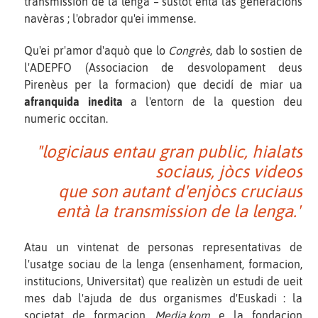
transmission de la lenga – sustot entà las generacions
navèras ; l'obrador qu'ei immense.
Qu'ei pr'amor d'aquò que lo
Congrès
, dab lo sostien de
l'ADEPFO (Associacion de desvolopament deus
Pirenèus per la formacion) que decidí de miar ua
afranquida inedita
a l'entorn de la question deu
numeric occitan.
"logiciaus entau gran public, hialats
sociaus, jòcs videos
que son autant d'enjòcs cruciaus
entà la transmission de la lenga."
Atau un vintenat de personas representativas de
l'usatge sociau de la lenga (ensenhament, formacion,
institucions, Universitat) que realizèn un estudi de ueit
mes dab l'ajuda de dus organismes d'Euskadi : la
societat de formacion
Media.kom
e la fondacion