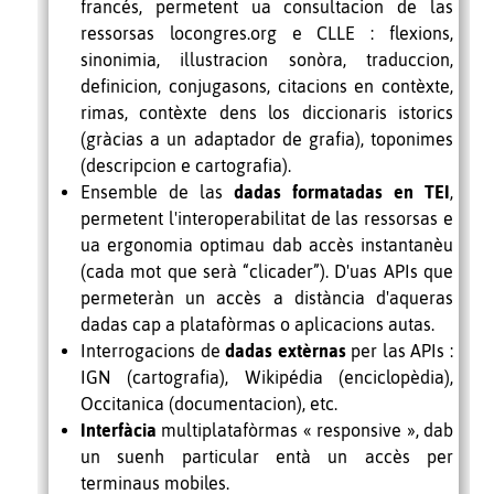
francés, permetent ua consultacion de las
ressorsas locongres.org e CLLE
: flexions,
sinonimia, illustracion sonòra, traduccion,
definicion, conjugasons, citacions en contèxte,
rimas, contèxte dens los diccionaris istorics
(gràcias a un adaptador de grafia), toponimes
(descripcion e cartografia).
Ensemble de las
dadas formatadas en TEI
,
permetent l'interoperabilitat de las ressorsas e
ua ergonomia optimau dab accès instantanèu
(cada mot que serà
“
clicader
”
). D'uas APIs que
permeteràn un accès a distància d'aqueras
dadas cap a platafòrmas o aplicacions autas.
Interrogacions de
dadas extèrnas
per las APIs :
IGN (cartografia), Wikipédia (enciclopèdia),
Occitanica (documentacion), etc.
Interfàcia
multiplatafòrmas
«
responsive »
, dab
un suenh particular entà un accès per
terminaus mobiles.