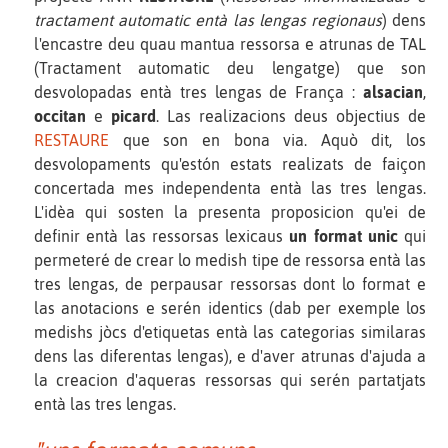
tractament automatic entà las lengas regionaus
) dens
l'encastre deu quau mantua ressorsa e atrunas de TAL
(Tractament automatic deu lengatge) que son
desvolopadas entà tres lengas de França :
alsacian
,
occitan
e
picard
. Las realizacions deus objectius de
RESTAURE
que son en bona via. Aquò dit, los
desvolopaments qu'estón estats realizats de faiçon
concertada mes independenta entà las tres lengas.
L'idèa qui sosten la presenta proposicion qu'ei de
definir entà las ressorsas lexicaus
un format unic
qui
permeteré de crear lo medish tipe de ressorsa entà las
tres lengas, de perpausar ressorsas dont lo format e
las anotacions e serén identics (dab per exemple los
medishs jòcs d'etiquetas entà las categorias similaras
dens las diferentas lengas), e d'aver atrunas d'ajuda a
la creacion d'aqueras ressorsas qui serén partatjats
entà las tres lengas.