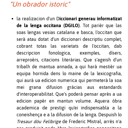
"Un obrador istoric"
la realizacion d'un
D
iccionari generau informatizat
de la lenga occitana (DGILO)
. Tot parièr que las
soas lengas vesias catalana e basca, l'occitan que
serà atau dotat d'un diccionari descriptiu complet,
cobrant totas las varietats de l'occitan, dab
descripcion fonologica, exemples, dísers,
arreproèrs, citacions literàrias. Que s'ageish d'un
tribalh de mantua annada, a qui harà mestièr ua
equipa hornida dens lo maine de la lexicografia,
qui aurà ua edicion numerica qui permeterà la soa
mei grana difusion gràcias aus estandards
d'interoperabilitat. Que's poderà pensar après a ua
edicion papèr en mantun volume. Aquera òbra
academica de prestigi qu'ei indispensabla a la
coneishença e a la difusion de la lenga. Despuish lo
Tresaur dóu Felibrige
de Frederic Mistral, arrès n'a