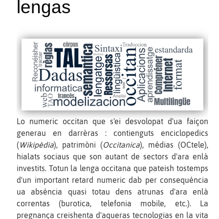
lengas
Lo numeric occitan que s'ei desvolopat d'ua faiçon
generau en darrèras : contienguts enciclopedics
(
Wikipèdia
), patrimòni (
Occitanica
), médias (OCtele),
hialats sociaus que son autant de sectors d'ara enlà
investits. Totun la lenga occitana que pateish tostemps
d'un important retard numeric dab per consequéncia
ua abséncia quasi totau dens atrunas d'ara enlà
correntas (burotica, telefonia mobile, etc.). La
pregnança creishenta d'aqueras tecnologias en la vita