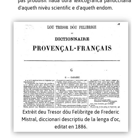
pas produisit nada òbra lexicografica panoccitana
d'aqueth nivèu scientific e d'aqueth endom
.
Extrèit deu Tresor dóu Felibritge de Frederic
Mistral, diccionari descriptiu de la lenga d’oc,
editat en 1886.