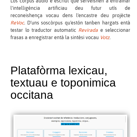
Los còrpus audio e escriut que serveishen a entrainar
l'intelligéncia artificiau deu futur utís de
reconeishença vocau dens l'encastre deu projècte
ReVoc
. D'uns soscòrpus qu'estón tanben hargats entà
testar lo traductor automatic
Revirada
e seleccionar
frasas a enregistrar entà la sintèsi vocau
Votz
.
Platafòrma lexicau,
textuau e toponimica
occitana