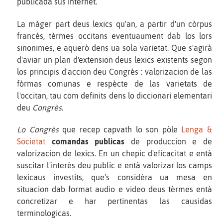
publicada sus internet.
La màger part deus lexics qu'an, a partir d'un còrpus
francés, tèrmes occitans eventuaument dab los lors
sinonimes, e aquerò dens ua sola varietat. Que s'agirà
d'aviar un plan d'extension deus lexics existents segon
los principis d'accion deu Congrès : valorizacion de las
fòrmas comunas e respècte de las varietats de
l'occitan, tau com definits dens lo diccionari elementari
deu
Congrès
.
Lo Congrès
que recep capvath lo son pòle
Lenga &
Societat
comandas publicas
de produccion e de
valorizacion de lexics. En un chepic d'eficacitat e entà
suscitar l'interès deu public e entà valorizar los camps
lexicaus investits, que's considèra ua mesa en
situacion dab format audio e video deus tèrmes entà
concretizar e har pertinentas las causidas
terminologicas.