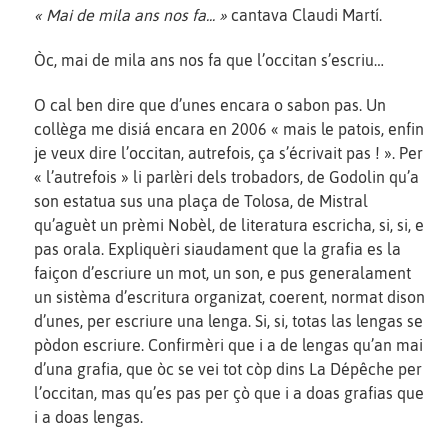
« Mai de mila ans nos fa... »
cantava Claudi Martí.
Òc, mai de mila ans nos fa que l’occitan s’escriu…
O cal ben dire que d’unes encara o sabon pas. Un
collèga me disiá encara en 2006 « mais le patois, enfin
je veux dire l’occitan, autrefois, ça s’écrivait pas ! ». Per
« l’autrefois » li parlèri dels trobadors, de Godolin qu’a
son estatua sus una plaça de Tolosa, de Mistral
qu’aguèt un prèmi Nobèl, de literatura escricha, si, si, e
pas orala. Expliquèri siaudament que la grafia es la
faiçon d’escriure un mot, un son, e pus generalament
un sistèma d’escritura organizat, coerent, normat dison
d’unes, per escriure una lenga. Si, si, totas las lengas se
pòdon escriure. Confirmèri que i a de lengas qu’an mai
d’una grafia, que òc se vei tot còp dins La Dépêche per
l’occitan, mas qu’es pas per çò que i a doas grafias que
i a doas lengas.