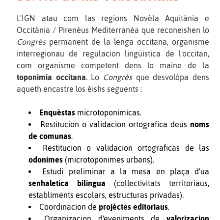
L'IGN atau com las regions Novèla Aquitània e
Occitània / Pirenèus Mediterranèa que reconeishen lo
Congrès
permanent de la lenga occitana, organisme
interregionau de regulacion lingüistica de l'occitan,
com organisme competent dens lo maine de la
toponimia occitana
. Lo
Congrès
que desvolòpa dens
aqueth encastre los èishs seguents :
Enquèstas
microtoponimicas.
Restitucion o validacion ortografica deus
noms
de comunas
.
Restitucion o validacion ortograficas de las
odonimes
(microtoponimes urbans).
Estudi preliminar a la mesa en plaça d'ua
senhaletica bilingua
(collectivitats territoriaus,
establiments escolars, estructuras privadas).
Coordinacion de
projèctes editoriaus
.
Organizacion d'eveniments de
valorizacion