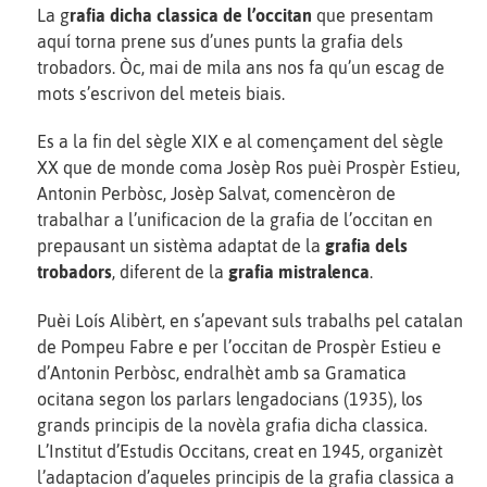
La g
rafia dicha classica de l’occitan
que presentam
aquí torna prene sus d’unes punts la grafia dels
trobadors. Òc, mai de mila ans nos fa qu’un escag de
mots s’escrivon del meteis biais.
Es a la fin del sègle XIX e al començament del sègle
XX que de monde coma Josèp Ros puèi Prospèr Estieu,
Antonin Perbòsc, Josèp Salvat, comencèron de
trabalhar a l’unificacion de la grafia de l’occitan en
prepausant un sistèma adaptat de la
grafia dels
trobadors
, diferent de la
grafia mistralenca
.
Puèi Loís Alibèrt, en s’apevant suls trabalhs pel catalan
de Pompeu Fabre e per l’occitan de Prospèr Estieu e
d’Antonin Perbòsc, endralhèt amb sa Gramatica
ocitana segon los parlars lengadocians (1935), los
grands principis de la novèla grafia dicha classica.
L’Institut d’Estudis Occitans, creat en 1945, organizèt
l’adaptacion d’aqueles principis de la grafia classica a