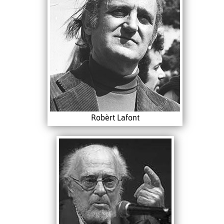
Robèrt Lafont