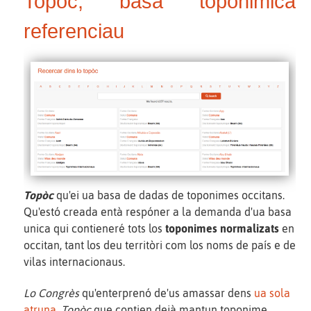
Topòc, basa toponimica
referenciau
Topòc
qu'ei ua basa de dadas de toponimes occitans.
Qu'estó creada entà respóner a la demanda d'ua basa
unica qui contieneré tots los
toponimes normalizats
en
occitan, tant los deu territòri com los noms de país e de
vilas internacionaus.
Lo Congrès
qu'enterprenó de'us amassar dens
ua sola
atruna.
Topòc
que contien dejà mantun toponime