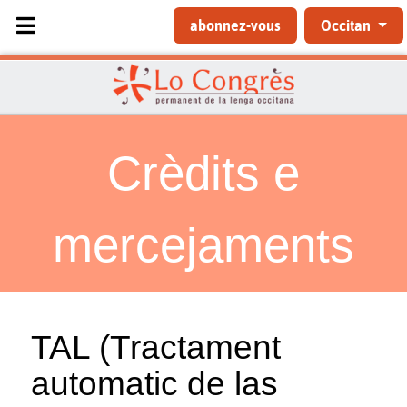
Sélectionnez votre langue
abonnez-vous
Occitan
Crèdits e
mercejaments
TAL (Tractament
automatic de las