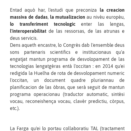
Entad aquò har, l'estudi que preconiza
la creacion
massiva de dadas
,
la mutualizacion
au nivèu europèu,
lo transferiment tecnologic
enter las lengas,
l'interoperabilitat
de las ressorsas, de las atrunas e
deus servicis.
Dens aqueth encastre, lo Congrès dab l'ensemble deus
sons partenaris scientifics e institucionaus qu'a
engatjat mantun programa de desvolopament de las
tecnologias lengatgèras entà l'occitan : en 2014 qu'ei
redigida la Huelha de rota de desvolopament numeric
l'occitan, un document quadre pluriannau de
planificacion de las òbras, que serà seguit de mantun
programa operacionau (traductor automatic, sintèsi
vocau, reconeishença vocau, clavèr predictiu, còrpus,
etc.).
La Farga qu'ei lo portau collaboratiu TAL (tractament