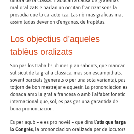
defòra de la classa. Trabucan a causa de grafèmas
mal oralizats e parlan un occitan francizat sens la
prosodia que lo caracteriza. Las nòrmas graficas mal
assimiladas devenon d’enganas, de trapèlas.
Los objectius d’aqueles
tablèus oralizats
Son pas los trabalhs, d’unes plan sabents, que mancan
sul sicut de la grafia classica, mas son escampilhats,
sovent parcials (generals o per una sola varianta), pas
totjorn de bon mestrejar e aquesir. La prononciacion es
donada amb la grafia francesa o amb l’alfabet fonetic
internacional que, sol, es pas ges una garantida de
bona prononciacion.
Es per aquò – e es pro novèl – que dins
l’utís que farga
lo Congrès
, la prononciacion oralizada per de locutors