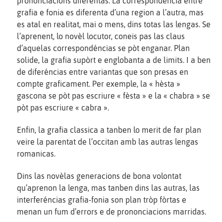
prononciacions diferentas. La correspondéncia entre
grafia e fonia es diferenta d’una region a l’autra, mas
es atal en realitat, mai o mens, dins totas las lengas. Se
l’aprenent, lo novèl locutor, coneis pas las claus
d’aquelas correspondéncias se pòt enganar. Plan
solide, la grafia supòrt e englobanta a de limits. I a ben
de diferéncias entre variantas que son presas en
compte graficament. Per exemple, la « hèsta »
gascona se pòt pas escriure « fèsta » e la « chabra » se
pòt pas escriure « cabra ».
Enfin, la grafia classica a tanben lo merit de far plan
veire la parentat de l’occitan amb las autras lengas
romanicas.
Dins las novèlas generacions de bona volontat
qu’aprenon la lenga, mas tanben dins las autras, las
interferéncias grafia-fonia son plan tròp fòrtas e
menan un fum d’errors e de prononciacions marridas.