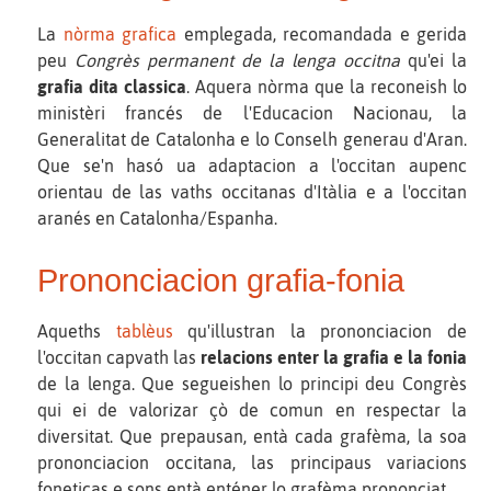
La
nòrma grafica
emplegada, recomandada e gerida
peu
Congrès permanent de la lenga occitna
qu'ei la
grafia dita classica
. Aquera nòrma que la reconeish lo
ministèri francés de l'Educacion Nacionau, la
Generalitat de Catalonha e lo Conselh generau d'Aran.
Que se'n hasó ua adaptacion a l'occitan aupenc
orientau de las vaths occitanas d'Itàlia e a l'occitan
aranés en Catalonha/Espanha.
Prononciacion grafia-fonia
Aqueths
tablèus
qu'illustran la prononciacion de
l'occitan capvath las
relacions enter la grafia e la fonia
de la lenga. Que segueishen lo principi deu Congrès
qui ei de valorizar çò de comun en respectar la
diversitat. Que prepausan, entà cada grafèma, la soa
prononciacion occitana, las principaus variacions
foneticas e sons entà enténer lo grafèma prononciat.