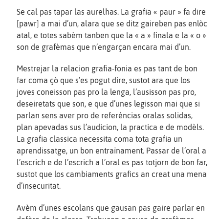
Se cal pas tapar las aurelhas. La grafia « paur » fa dire
[pawr] a mai d’un, alara que se ditz gaireben pas enlòc
atal, e totes sabèm tanben que la « a » finala e la « o »
son de grafèmas que n’engarçan encara mai d’un.
Mestrejar la relacion grafia-fonia es pas tant de bon
far coma çò que s’es pogut dire, sustot ara que los
joves coneisson pas pro la lenga, l’ausisson pas pro,
deseiretats que son, e que d’unes legisson mai que si
parlan sens aver pro de referéncias oralas solidas,
plan apevadas sus l’audicion, la practica e de modèls.
La grafia classica necessita coma tota grafia un
aprendissatge, un bon entraïnament. Passar de l’oral a
l’escrich e de l’escrich a l’oral es pas totjorn de bon far,
sustot que los cambiaments grafics an creat una mena
d’insecuritat.
Avèm d’unes escolans que gausan pas gaire parlar en