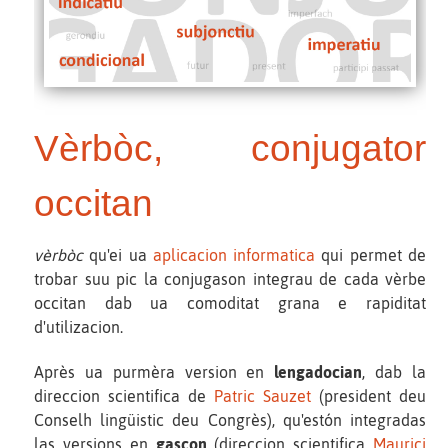
Vèrbòc, conjugator
occitan
vèrbòc
qu'ei ua
aplicacion informatica
qui permet de
trobar suu pic la conjugason integrau de cada vèrbe
occitan dab ua comoditat grana e rapiditat
d'utilizacion.
Après ua purmèra version en
lengadocian
, dab la
direccion scientifica de
Patric Sauzet
(president deu
Conselh lingüistic deu Congrès), qu'estón integradas
las versions en
gascon
(direccion scientifica
Maurici