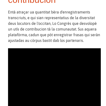
Entà atraçar ua quantitat bèra d'enregistraments
transcriuts, e qui sian representatius de la diversitat
deus locutors de l'occitan, Lo Congrès que desvolopè
un utís de contribucion tà la comunautat. Sus aquera
platafòrma, cadun que pòt enregistrar frasas qui seràn
ajustadas au còrpus bastit dab los partenaris.