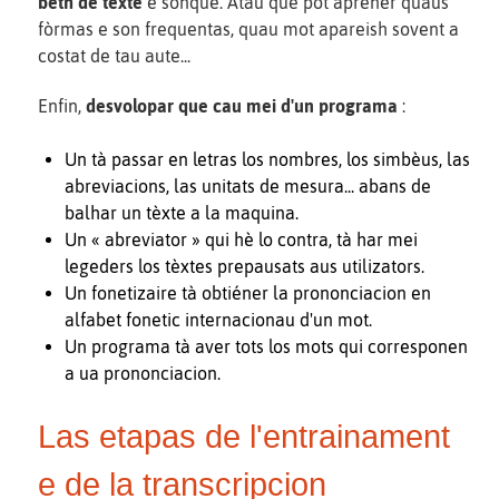
bèth de tèxte
e sonque. Atau que pòt apréner quaus
fòrmas e son frequentas, quau mot apareish sovent a
costat de tau aute...
Enfin,
desvolopar que cau mei d'un programa
:
Un tà passar en letras los nombres, los simbèus, las
abreviacions, las unitats de mesura... abans de
balhar un tèxte a la maquina.
Un « abreviator » qui hè lo contra, tà har mei
legeders los tèxtes prepausats aus utilizators.
Un fonetizaire tà obtiéner la prononciacion en
alfabet fonetic internacionau d'un mot.
Un programa tà aver tots los mots qui corresponen
a ua prononciacion.
Las etapas de l'entrainament
e de la transcripcion