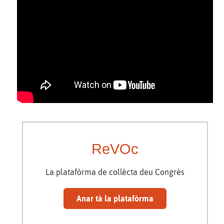
ReVOc
La platafòrma de collècta deu Congrès
Anar tà la platafòrma