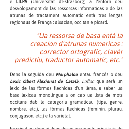
e
LILPA
(Universitat d'Estrasborg) a l'entorn deu
desvolopament de las ressorsas informaticas e de las
atrunas de tractament automatic entà tres lengas
regionaus de França : alsacian, occitan e picard.
"Ua ressorsa de basa entà la
creacion d'atrunas numericas :
corrector ortografic, clavèr
predictiu, traductor automatic, etc."
Dens la seguida deu
Morphalou
entau francés o deu
Lexic Obert Flexionat de Català
,
Lofloc
que serà un
lexic de las fòrmas flechidas d'un lèma, a saber ua
basa lexicau monolingua a on cab ua lista de mots
occitans dab la categoria gramaticau (tipe, genre,
nombre, etc.), las fòrmas flechidas (feminin, plurau,
conjugason, etc.) e la varietat.
Inscrivut au demiei deus desvolopaments prioritaris de