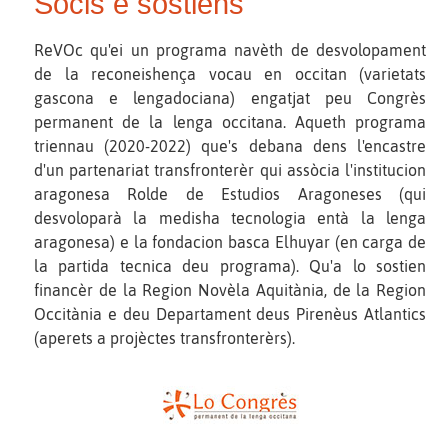
Sòcis e sostiens
ReVOc qu'ei un programa navèth de desvolopament
de la reconeishença vocau en occitan (varietats
gascona e lengadociana) engatjat peu Congrès
permanent de la lenga occitana. Aqueth programa
triennau (2020-2022) que's debana dens l'encastre
d'un partenariat transfronterèr qui assòcia l'institucion
aragonesa Rolde de Estudios Aragoneses (qui
desvoloparà la medisha tecnologia entà la lenga
aragonesa) e la fondacion basca Elhuyar (en carga de
la partida tecnica deu programa). Qu'a lo sostien
financèr de la Region Novèla Aquitània, de la Region
Occitània e deu Departament deus Pirenèus Atlantics
(aperets a projèctes transfronterèrs).