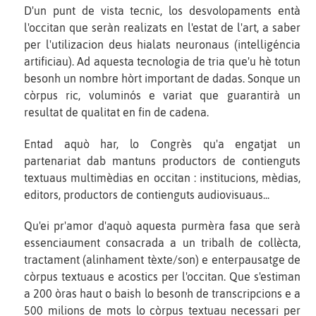
D'un punt de vista tecnic, los desvolopaments entà
l'occitan que seràn realizats en l'estat de l'art, a saber
per l'utilizacion deus hialats neuronaus (intelligéncia
artificiau). Ad aquesta tecnologia de tria que'u hè totun
besonh un nombre hòrt important de dadas. Sonque un
còrpus ric, voluminós e variat que guarantirà un
resultat de qualitat en fin de cadena.
Entad aquò har, lo Congrès qu'a engatjat un
partenariat dab mantuns productors de contienguts
textuaus multimèdias en occitan : institucions, mèdias,
editors, productors de contienguts audiovisuaus...
Qu'ei pr'amor d'aquò aquesta purmèra fasa que serà
essenciaument consacrada a un tribalh de collècta,
tractament (alinhament tèxte/son) e enterpausatge de
còrpus textuaus e acostics per l'occitan. Que s'estiman
a 200 òras haut o baish lo besonh de transcripcions e a
500 milions de mots lo còrpus textuau necessari per