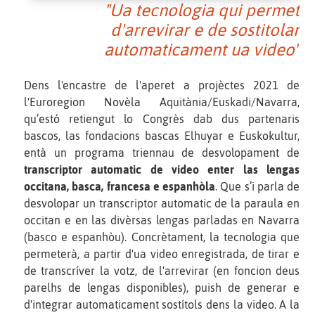
"Ua tecnologia qui permet
d'arrevirar e de sostitolar
automaticament ua video"
Dens l'encastre de l'aperet a projèctes 2021 de
l'Euroregion Novèla Aquitània/Euskadi/Navarra,
qu’estó retiengut lo Congrès dab dus partenaris
bascos, las fondacions bascas Elhuyar e Euskokultur,
entà un programa triennau de desvolopament de
transcriptor automatic de video enter las lengas
occitana, basca, francesa e espanhòla
. Que s’i parla de
desvolopar un transcriptor automatic de la paraula en
occitan e en las divèrsas lengas parladas en Navarra
(basco e espanhòu). Concrètament, la tecnologia que
permeterà, a partir d'ua video enregistrada, de tirar e
de transcríver la votz, de l'arrevirar (en foncion deus
parelhs de lengas disponibles), puish de generar e
d'integrar automaticament sostítols dens la video. A la