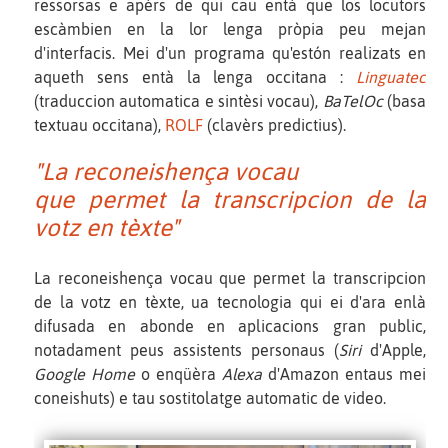
ressorsas e apèrs de qui cau entà que los locutors
escàmbien en la lor lenga pròpia peu mejan
d'interfacis. Mei d'un programa qu'estón realizats en
aqueth sens entà la lenga occitana :
Linguatec
(traduccion automatica e sintèsi vocau),
BaTelOc
(basa
textuau occitana),
ROLF
(clavèrs predictius).
"La reconeishença vocau
que permet la transcripcion de la
votz en tèxte"
La reconeishença vocau que permet la transcripcion
de la votz en tèxte, ua tecnologia qui ei d'ara enlà
difusada en abonde en aplicacions gran public,
notadament peus assistents personaus (
Siri
d'Apple,
Google Home
o enqüèra
Alexa
d'Amazon entaus mei
coneishuts) e tau sostitolatge automatic de video.