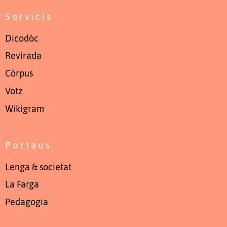
Servicis
Dicodòc
Revirada
Còrpus
Votz
Wikigram
Portaus
Lenga & societat
La Farga
Pedagogia