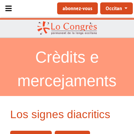
Sélectionnez votre langue
abonnez-vous
Occitan
Crèdits e
mercejaments
Los signes diacritics