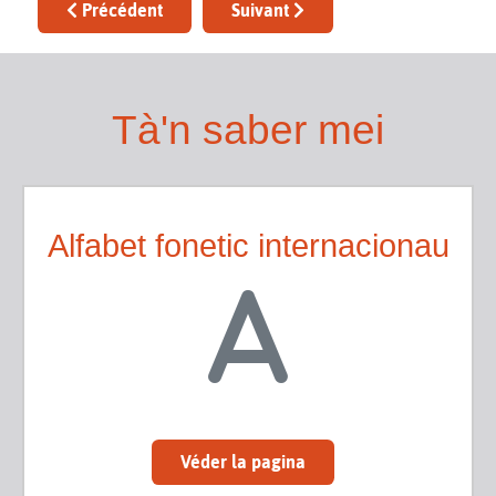
Article précédent : Escantilhs de tèxtes
Article suivant : Los diftongues e l
Précédent
Suivant
Tà'n saber mei
Alfabet fonetic internacionau
Véder la pagina