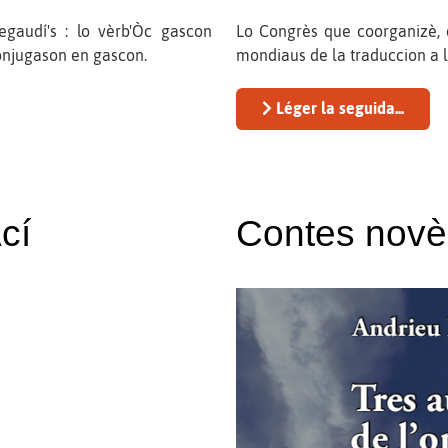
gaudí's : lo vèrb'Òc gascon
Lo Congrès que coorganizè, 
conjugason en gascon.
mondiaus de la traduccion a l
Léger la seguida...
cí
Contes novèl