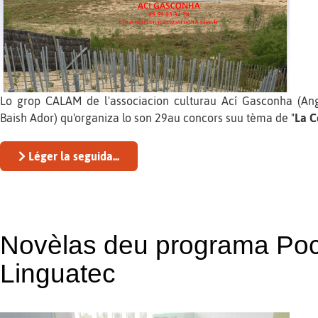
Lo grop CALAM de l'associacion culturau Ací Gasconha (Angle
Baish Ador) qu'organiza lo son 29au concors suu tèma de "
La C
Léger la seguida...
Novèlas deu programa Poc
Linguatec