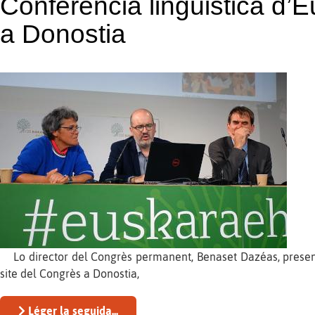
Conferéncia lingüistica d’E
a Donostia
Lo director del Congrès permanent, Benaset Dazéas, presentè
site del Congrès a Donostia,
Léger la seguida...