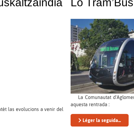
uskaltzaindia
Lo Tram’Bus 
La Comunautat d'Aglomeraci
aquesta rentrada :
t las evolucions a venir del
Léger la seguida...