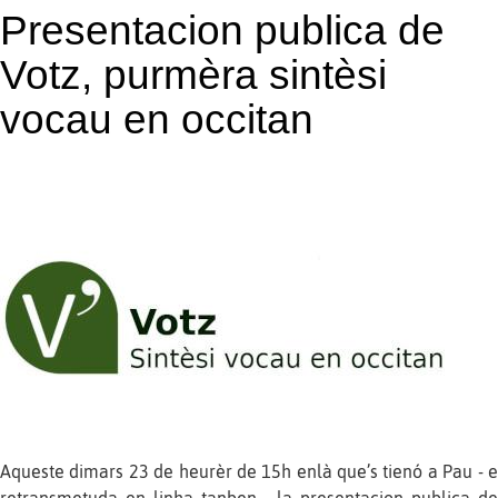
Presentacion publica de
Votz, purmèra sintèsi
vocau en occitan
Aqueste dimars 23 de heurèr de 15h enlà que’s tienó a Pau - e
retransmetuda en linha tanben - la presentacion publica de