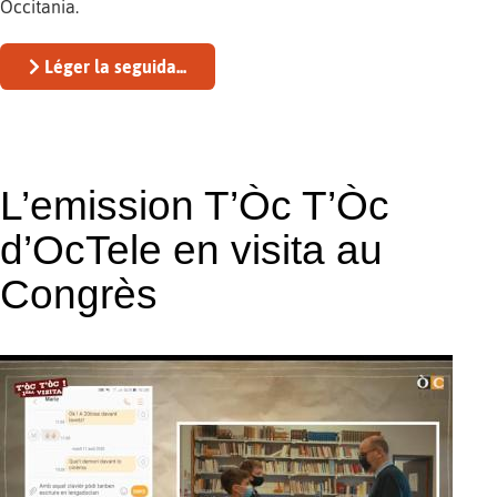
Occitania.
Léger la seguida...
L’emission T’Òc T’Òc
d’OcTele en visita au
Congrès